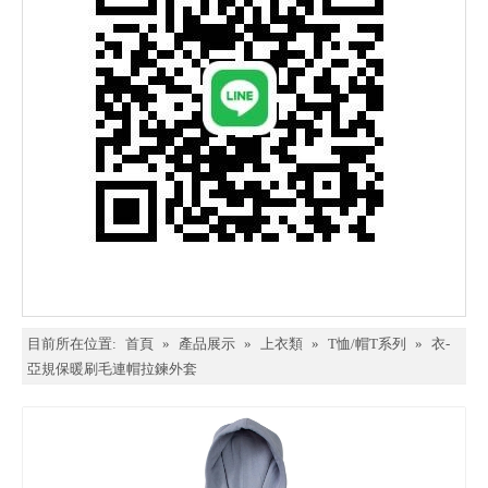
目前所在位置:
首頁
»
產品展示
»
上衣類
»
T恤/帽T系列
»
衣-
亞規保暖刷毛連帽拉鍊外套