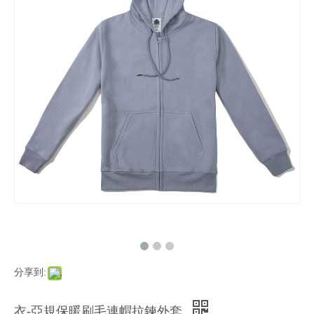
分享到:
衣-亞規保暖刷毛連帽拉鍊外套