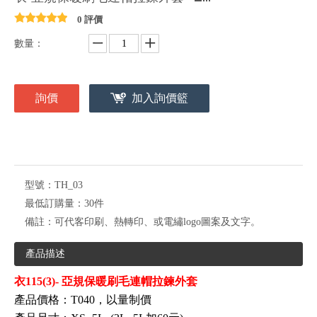
0 評價
數量：
詢價
加入詢價籃
型號：
TH_03
最低訂購量：
30件
備註：
可代客印刷、熱轉印、或電繡logo圖案及文字。
產品描述
衣115(3)- 亞規保暖刷毛連帽拉鍊外套
產品價格：T040
，以量制價