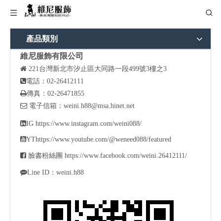
產品類別
維尼服飾有限公司

221
台灣新北市汐止區大同路一段499號3樓之3

電話：02-26412111

傳真：02-26471855

電子信箱：
weini.h88@msa.hinet.net

IG
https://www.instagram.com/weini088/

YT
https://www.youtube.com/@weneed088/featured

臉書粉絲團
https://www.facebook.com/weini.26412111/

Line ID：weini.h88