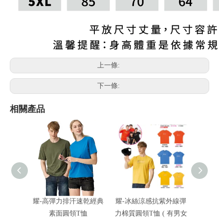
上一條:
下一條:
相關產品
耀-高彈力排汗速乾經典
耀-冰絲涼感抗紫外線彈
耀-冰
素面圓領T恤
力棉質圓領T恤 ( 有男女
力