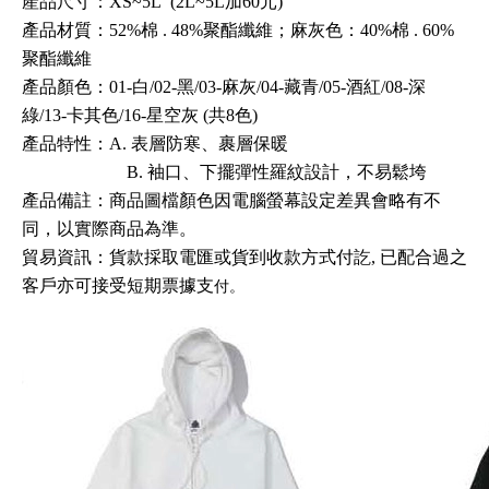
產品尺寸：XS~5L
(2L~5
L加60元
)
產品材質：52%棉 .
48
%
聚酯纖維；麻灰色：40
%棉 .
60
%
聚酯纖維
產品顏色：01-
白
/02-
黑
/03-
麻灰
/04
-藏青
/05-酒紅/08-深
綠/13-卡其色/
16
-星空灰
(
共8色)
產品
特性
：
A. 表層防寒
、裹層保暖
B
.
袖口、下擺
彈性羅紋設計，不易鬆
垮
產品備註：商品圖檔顏色因電腦螢幕設定差異會略有不
同，以實際商品為準。
貿易資訊
：
貨款採取電匯或貨到收款方式付訖, 已配合過之
客戶亦可接受短期票據支
付
。