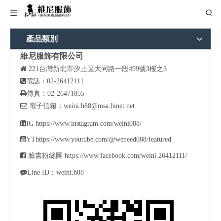
產品類別
維尼服飾有限公司

221
台灣新北市汐止區大同路一段499號3樓之3

電話：02-26412111

傳真：02-26471855

電子信箱：
weini.h88@msa.hinet.net

IG
https://www.instagram.com/weini088/

YT
https://www.youtube.com/@weneed088/featured

臉書粉絲團
https://www.facebook.com/weini.26412111/

Line ID：weini.h88