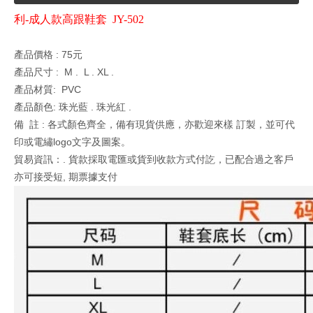
利-成人款高跟鞋套 JY-502
產品價格 : 75元
產品尺寸 : M . L . XL .
產品材質: PVC
產品顏色: 珠光藍 . 珠光紅 .
備 註 : 各式顏色齊全，備有現貨供應，亦歡迎來樣 訂製，並可代
印或電繡logo文字及圖案。
貿易資訊：. 貨款採取電匯或貨到收款方式付訖，已配合過之客戶
亦可接受短, 期票據支付