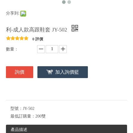
分享到:
利-成人款高跟鞋套 JY-502
0 評價
數量：
詢價
加入詢價籃
型號：
JY-502
最低訂購量：
200雙
產品描述