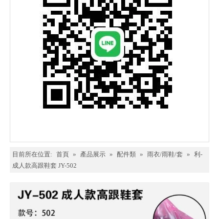
目前所在位置:
首頁
»
產品展示
»
配件類
»
雨衣/雨鞋/套
»
利-
成人款高跟鞋套 JY-502