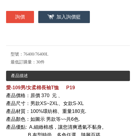
詢價
加入詢價籃
型號：
76400/76400L
最低訂購量：
30件
產品描述
愛-109男/女柔棉長袖T恤 P19
產品價格：原價 370 元 、
產品尺寸：男款XS~2XL、女款S-XL
產品材質：100%環紡棉、重量180克.
產品顏色：如圖示 男款
等~~共6色.
產品優點: A.細緻棉感，讓您清爽透氣不黏身。
B.有型時尚，多色任選，隨興百搭。