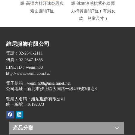
耀-高彈力排汗速乾經典
耀-冰絲涼感抗紫外線彈
耀-冰
素面圓領T恤
力棉質圓領T恤 ( 有男女
力
款、兒童尺寸 )
維尼服飾有限公司
電話：02-2641-2111
傳真：02-2647-1855
LINE ID
：weini.h88
http://www.weini.com.tw/
電子信箱：
weini.h88@msa.hinet.net
公司地址：
新北市汐止區大同路一段499號3樓之3
營業人名稱：維尼服飾有限公司
統一編號：16192073
產品分類