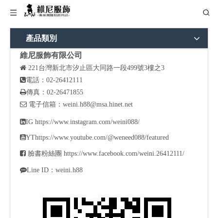
產品類別
維尼服飾有限公司

221
台灣新北市汐止區大同路一段499號3樓之3

電話：02-26412111

傳真：02-26471855

電子信箱：
weini.h88@msa.hinet.net

IG
https://www.instagram.com/weini088/

YT
https://www.youtube.com/@weneed088/featured

臉書粉絲團
https://www.facebook.com/weini.26412111/

Line ID：weini.h88