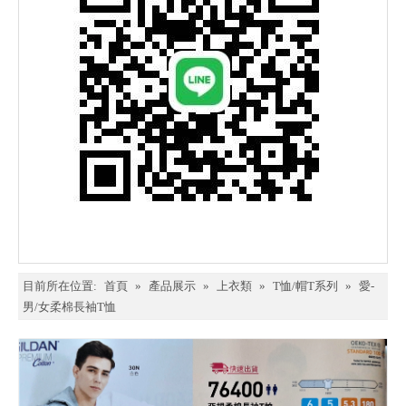
目前所在位置:
首頁
»
產品展示
»
上衣類
»
T恤/帽T系列
»
愛-
男/女柔棉長袖T恤