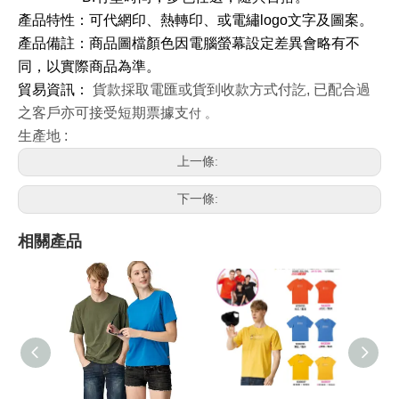
產品特性：可代網印、熱轉印、或電繡logo文字及圖案。
產品備註：商品圖檔顏色因電腦螢幕設定差異會略有不
同，以實際商品為準。
貿易資訊
：
貨款採取電匯或貨到收款方式付訖, 已配合過
之客戶亦可接受短期票據支
付
。
生產地 :
上一條:
下一條:
相關產品