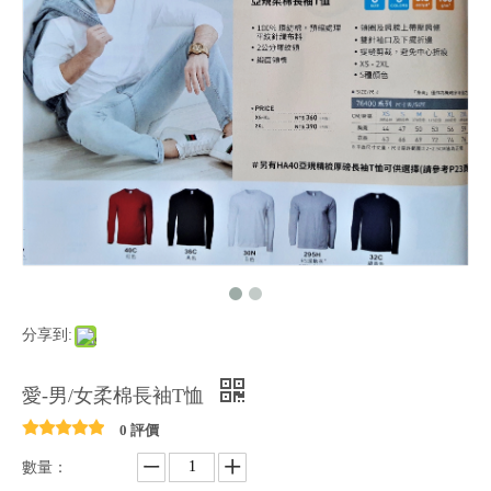
分享到:
愛-男/女柔棉長袖T恤
0 評價
數量：