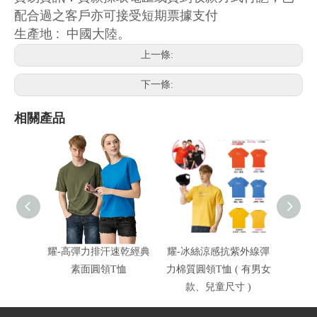
配合過之客戶亦可接受短期票據支付
生產地 : 中國大陸。
上一條:
下一條:
相關產品
耀-高彈力排汗速乾經典
耀-冰絲涼感抗紫外線彈
耀-冰
素面圓領T恤
力棉質圓領T恤 ( 有男女
力
款、兒童尺寸 )