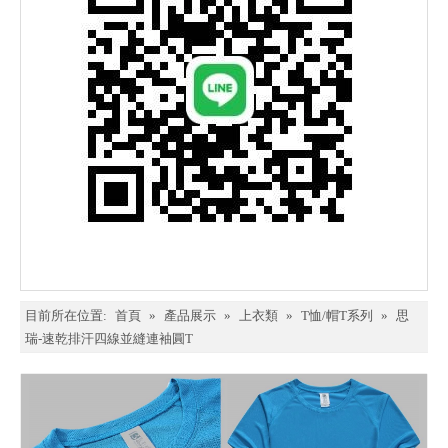
目前所在位置:
首頁
»
產品展示
»
上衣類
»
T恤/帽T系列
»
思
瑞-速乾排汗四線並縫連袖圓T