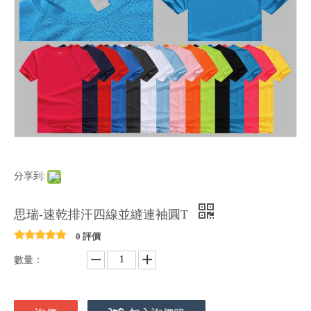
分享到:
思瑞-速乾排汗四線並縫連袖圓T
0 評價
數量：