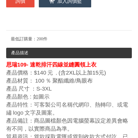
詢價
加入詢價籃
最低訂購量：
200件
產品描述
思瑞109-
速乾
排汗四線並縫圓領上衣
產品價格：$140
元
(含2XL以上加15元)
，
產品材質：
100
％
聚酯纖維
/鳥眼布
產品
尺寸
：S-3XL
產品顏色 : 如圖示
產品特性：可客製公司名稱代網印、熱轉印、或電
繡
logo
文字及圖案。
產品備註：商品圖檔顏色因電腦螢幕設定差異會略
有不同，以實際商品為準。
貿易資訊：貨款採取電匯或貨到收款方式付訖，已