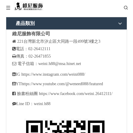
產品類別
維尼服飾有限公司

221
台灣新北市汐止區大同路一段499號3樓之3

電話：02-26412111

傳真：02-26471855

電子信箱：
weini.h88@msa.hinet.net

IG
https://www.instagram.com/weini088/

YT
https://www.youtube.com/@weneed088/featured

臉書粉絲團
https://www.facebook.com/weini.26412111/

Line ID：weini.h88