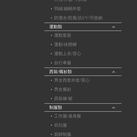
羽絨/鋪棉外套
防潑水/防風/抗UV/可收納
運動類
運動套裝
運動/休閒褲
運動上衣/背心
自行車服
西裝/襯衫類
男女西套外套/背心
男女襯衫
西裝褲/裙
制服類
工作服/連身服
幼兒服
廚師制服