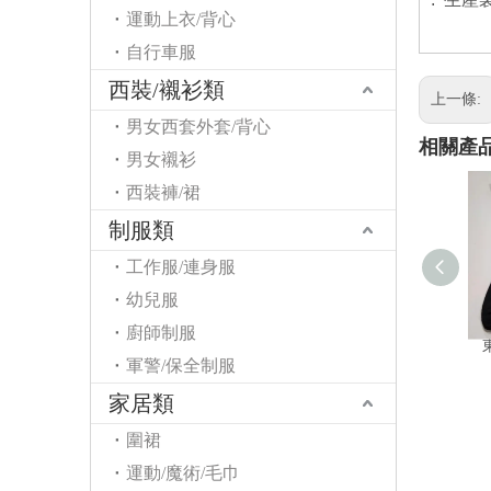
運動上衣/背心
自行車服
西裝/襯衫類
上一條:
男女西套外套/背心
相關產
男女襯衫
西裝褲/裙
制服類
工作服/連身服
幼兒服
廚師制服
軍警/保全制服
家居類
圍裙
運動/魔術/毛巾