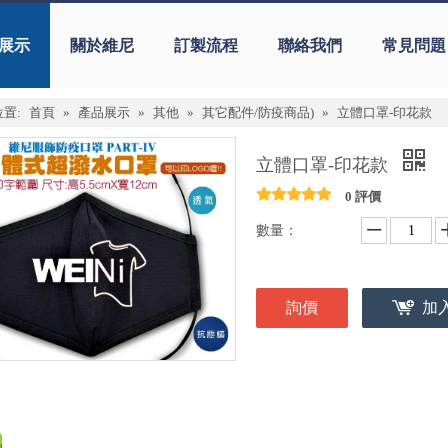
展示
關於維尼
訂製流程
聯絡我們
常見問題
置:
首頁
»
產品展示
»
其他
»
其它配件/防疫商品)
»
立體口罩-印花款
立體口罩-印花款
0 評價
數量：
詢價
加