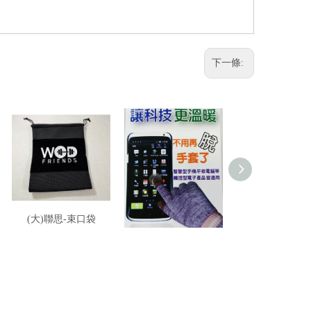
下一條:
(大)聯思-束口袋
倀-三指觸控手套
進-魚型立體口罩
黑、白色 / 彩色印