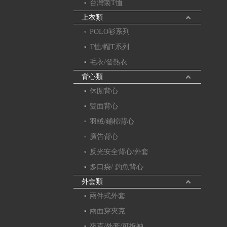
台灣製T恤
上衣類
POLO衫系列
T恤/帽T系列
毛衣/發熱衣
背心類
休閒背心
雙面背心
羽絨/鋪棉背心
廣告背心
反光安全背心/外套
多口袋/ 釣魚背心
外套類
兩件式外套
兩面穿夾克
夾克/外套/可拆袖