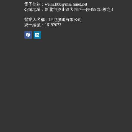
電子信箱：
weini.h88@msa.hinet.net
公司地址：
新北市汐止區大同路一段499號3樓之3
營業人名稱：維尼服飾有限公司
統一編號：16192073