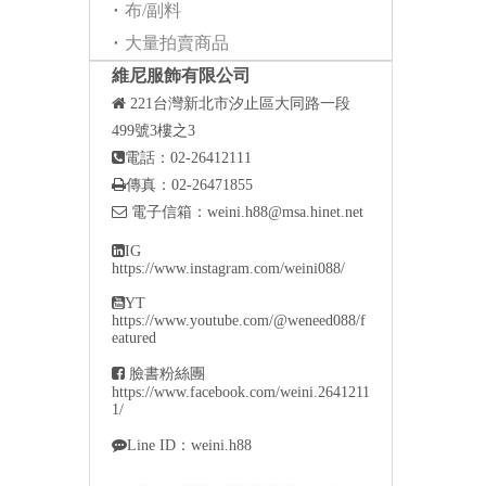
布/副料
大量拍賣商品
維尼服飾有限公司

221
台灣新北市汐止區大同路一段
499號3樓之3

電話：02-26412111

傳真：02-26471855

電子信箱：
weini.h88@msa.hinet.net

IG
https://www.instagram.com/weini088/

YT
https://www.youtube.com/@weneed088/f
eatured

臉書粉絲團
https://www.facebook.com/weini.2641211
1/

Line ID：weini.h88