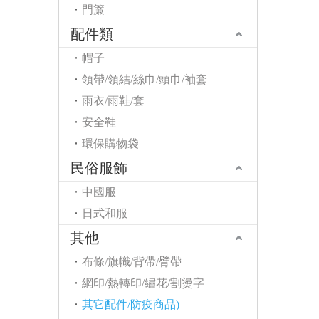
門簾
配件類
帽子
領帶/領結/絲巾/頭巾/袖套
雨衣/雨鞋/套
安全鞋
環保購物袋
民俗服飾
中國服
日式和服
其他
布條/旗幟/背帶/臂帶
網印/熱轉印/繡花/割燙字
其它配件/防疫商品)