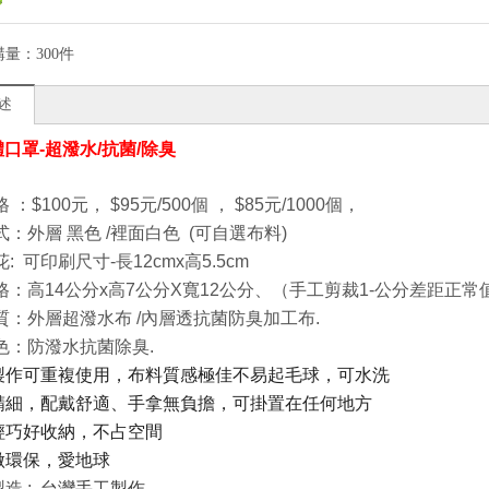
購量：
300件
述
體口罩-超潑水/抗菌/除臭
：$100元， $95元/500個 ， $85元/1000個，
：外層 黑色 /裡面白色 (可自選布料)
: 可印刷尺寸-長12cmx高5.5cm
格：高14公分x高7公分X寬12公分、（手工剪裁1-公分差距正常
質：外層超潑水布 /內層透抗菌防臭加工布.
色：防潑水抗菌除臭.
製作可重複使用，布料質感極佳不易起毛球，可水洗
精細，配戴舒適、手拿無負擔，可掛置在任何地方
輕巧好收納，不占空間
做環保，愛地球
製造 :
台灣手工製作