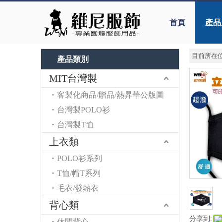
首頁
產品
目前所在位
產品類別
MIT台灣製
客製化商品/贈品/熱昇華公版圖
台灣製POLO衫
台灣製T恤
上衣類
POLO衫系列
T恤/帽T系列
毛衣/發熱衣
背心類
分享到:
休閒背心