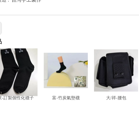
品
東-訂製個性化襪子
富-竹炭氣墊襪
大/祥-腰包