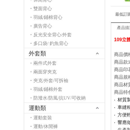
雙面背心
最低訂
羽絨/鋪棉背心
廣告背心
產品描
反光安全背心/外套
109立
多口袋/ 釣魚背心
外套類
商品價格 
商品款式
兩件式外套
商品印花
兩面穿夾克
商品規
夾克/外套/可拆袖
商品材
羽絨/鋪棉外套
商品特
防潑水/防風/抗UV/可收納
‧
材質
運動類
‧
車縫
‧
方便
運動套裝
‧
響應
運動/休閒褲
. 生產