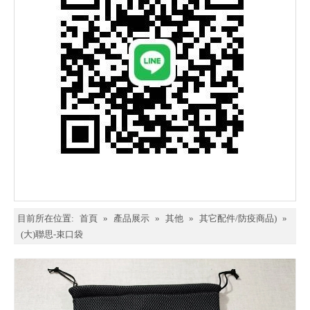
目前所在位置:
首頁
»
產品展示
»
其他
»
其它配件/防疫商品)
»
(大)聯思-束口袋