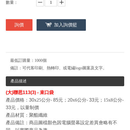
數量：
詢價
加入詢價籃
最低訂購量：
1000個
備註：
可代客印刷、熱轉印、或電繡logo圖案及文字。
產品描述
(大)聯思113(3) - 束口袋
產品價格：30
x2
5公分
- 85元；
2
0
x6
公分
- 33元
；
15
x8
公分
-
33元，以量制價
產品材質：聚酯纖維
產品備註：
商品圖檔顏色因電腦螢幕設定差異會略有不