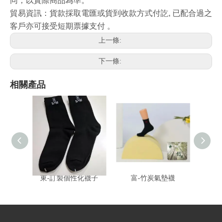
同，以實際商品為準。
貿易資訊
：
貨款採取電匯或貨到收款方式付訖, 已配合過之
客戶亦可接受短期票據支付
。
上一條:
下一條:
相關產品
東-訂製個性化襪子
富-竹炭氣墊襪