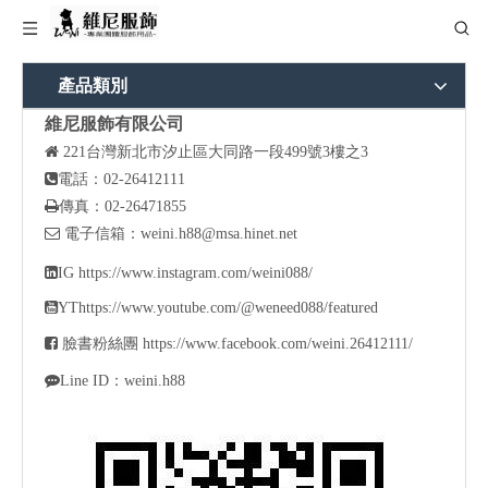
產品類別
維尼服飾有限公司

221
台灣新北市汐止區大同路一段499號3樓之3

電話：02-26412111

傳真：02-26471855

電子信箱：
weini.h88@msa.hinet.net

IG
https://www.instagram.com/weini088/

YT
https://www.youtube.com/@weneed088/featured

臉書粉絲團
https://www.facebook.com/weini.26412111/

Line ID：weini.h88