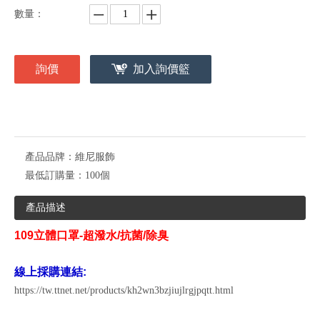
數量：
詢價
加入詢價籃
產品品牌：
維尼服飾
最低訂購量：
100個
產品描述
109立體口罩-超潑水/抗菌/除臭
線上採購連結:
https://tw.ttnet.net/products/kh2wn3bzjiujlrgjpqtt.html