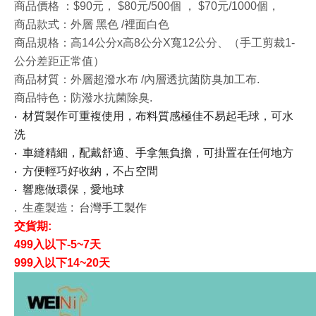
商品價格 ：$90元， $80元/500個 ， $70元/1000個，
商品款式：外層 黑色 /裡面白色
商品規格：高14公分x高8公分X寬12公分、（手工剪裁1-
公分差距正常值）
商品材質：外層超潑水布 /內層透抗菌防臭加工布.
商品特色：防潑水抗菌除臭.
‧
材質製作可重複使用，布料質感極佳不易起毛球，可水
洗
‧
車縫精細
，配戴舒適、
手拿無負擔，
可掛置在任何地
方
‧
方便輕巧好收納，不占空間
‧
響應做環保，愛地球
. 生產製造 :
台灣手工製作
交貨期:
499入以下-5~7天
999入以下14~20天