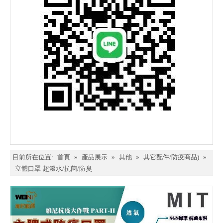
目前所在位置:
首頁
»
產品展示
»
其他
»
其它配件/防疫商品)
»
立體口罩-超潑水/抗菌/防臭