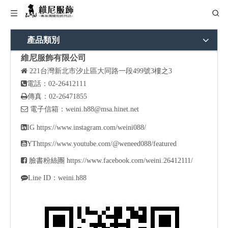
產品類別
維尼服飾有限公司

221
台灣新北市汐止區大同路一段499號3樓之3

電話：02-26412111

傳真：02-26471855

電子信箱：
weini.h88@msa.hinet.net

IG
https://www.instagram.com/weini088/

YT
https://www.youtube.com/@weneed088/featured

臉書粉絲團
https://www.facebook.com/weini.26412111/

Line ID：weini.h88