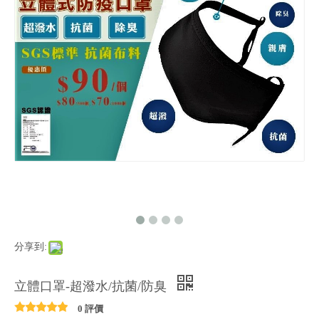
分享到:
立體口罩-超潑水/抗菌/防臭
0 評價