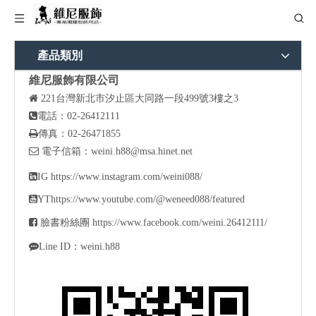
產品類別
維尼服飾有限公司

221
台灣新北市汐止區大同路一段499號3樓之3

電話：02-26412111

傳真：02-26471855

電子信箱：
weini.h88@msa.hinet.net

IG
https://www.instagram.com/weini088/

YT
https://www.youtube.com/@weneed088/featured

臉書粉絲團
https://www.facebook.com/weini.26412111/

Line ID：weini.h88