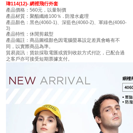
瑋
114(12)- 網裡飛行外套
產品價格：560元，以量制價
產品材質：
聚酯纖維100
％ . 防潑水處理
產品顏色
：黑色
(4060-1)、
深藍色
(
4060-2
)
、
軍綠色
(
4060-
3)
產品特性：
休閒剪裁型
產品備註：商品圖檔顏色因電腦螢幕設定差異會略有不
同，以實際商品為準。
貿易資訊：貨款採取電匯或貨到收款方式付訖，已配合過
之客戶亦可接受短期票據支付。