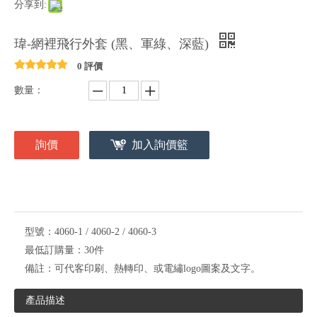
分享到:
瑋-網裡飛行外套 (黑、軍綠、深藍)
0 評價
數量：
詢價
加入詢價籃
型號：
4060-1 / 4060-2 / 4060-3
最低訂購量：
30件
備註：
可代客印刷、熱轉印、或電繡logo圖案及文字。
產品描述