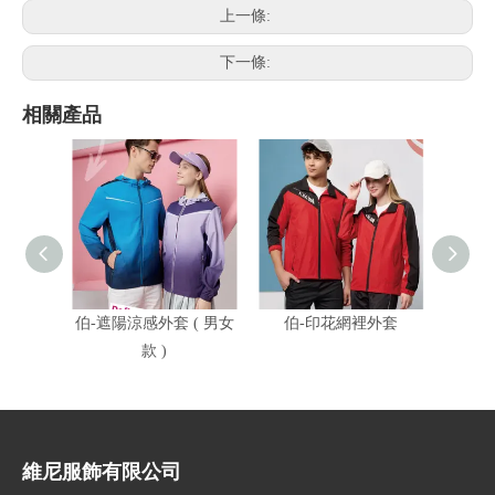
上一條:
下一條:
相關產品
伯-遮陽涼感外套 ( 男女
伯-印花網裡外套
伯-遮
款 )
維尼服飾有限公司