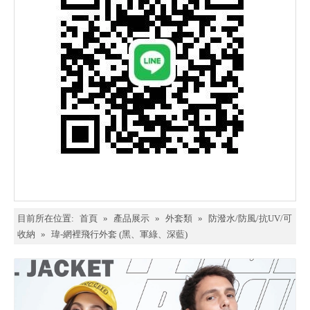
目前所在位置:
首頁
»
產品展示
»
外套類
»
防潑水/防風/抗UV/可
收納
»
瑋-網裡飛行外套 (黑、軍綠、深藍)