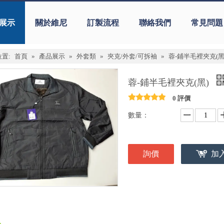
展示
關於維尼
訂製流程
聯絡我們
常見問題
置:
首頁
»
產品展示
»
外套類
»
夾克/外套/可拆袖
»
蓉-鋪半毛裡夾克(黑
蓉-鋪半毛裡夾克(黑)
0 評價
數量：
詢價
加