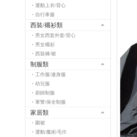
運動上衣/背心
自行車服
西裝/襯衫類
男女西套外套/背心
男女襯衫
西裝褲/裙
制服類
工作服/連身服
幼兒服
廚師制服
軍警/保全制服
家居類
圍裙
運動/魔術/毛巾