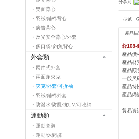
分享到:
雙面背心
羽絨/鋪棉背心
型號：
G
廣告背心
產品描
反光安全背心/外套
蓉108
多口袋/ 釣魚背心
產品價格
外套類
產品材
兩件式外套
產品顏
兩面穿夾克
一般尺碼
夾克/外套/可拆袖
產品特
產品備
羽絨/鋪棉外套
防潑水/防風/抗UV/可收納
貿易資
運動類
運動套裝
運動/休閒褲