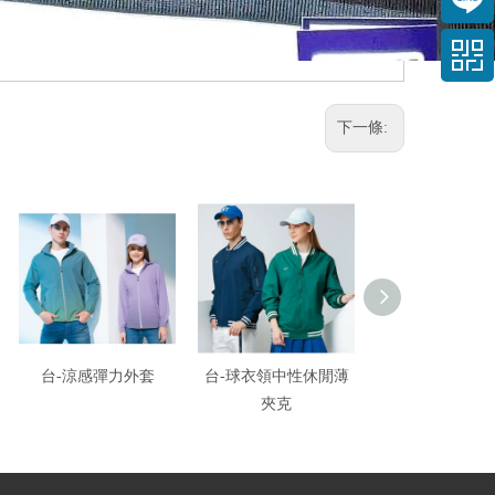
下一條:
台-涼感彈力外套
台-球衣領中性休閒薄
台-薄裡外
夾克