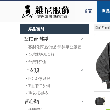
首頁
產品
目前所在位
產品類別
MIT台灣製
客製化商品/贈品/熱昇華公版圖
台灣製POLO衫
台灣製T恤
上衣類
POLO衫系列
T恤/帽T系列
毛衣/發熱衣
背心類
休閒背心