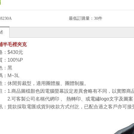
8230A
最低訂購量：
30件
述
-鋪半毛裡夾克
：$430
元
質
：100%P
色
：黑
：M~3L
性
：
休閒剪裁型
，
適用團體服、團體制服。
註：1.商品圖檔顏色因電腦螢幕設定差異會略有不同，以實際商
2.可客製公司名稱代網印
、
熱轉印、或電繡logo文字及圖案
訊：貨款採取電匯或貨到收款方式付訖，已配合過之客戶亦可接