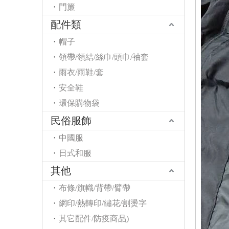
門簾
配件類
帽子
領帶/領結/絲巾/頭巾/袖套
雨衣/雨鞋/套
安全鞋
環保購物袋
民俗服飾
中國服
日式和服
其他
布條/旗幟/背帶/臂帶
網印/熱轉印/繡花/割燙字
其它配件/防疫商品)