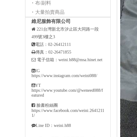
布/副料
大量拍賣商品
維尼服飾有限公司

221
台灣新北市汐止區大同路一段
499號3樓之3

電話：02-26412111

傳真：02-26471855

電子信箱：
weini.h88@msa.hinet.net

IG
https://www.instagram.com/weini088/

YT
https://www.youtube.com/@weneed088/f
eatured

臉書粉絲團
https://www.facebook.com/weini.2641211
1/

Line ID：weini.h88