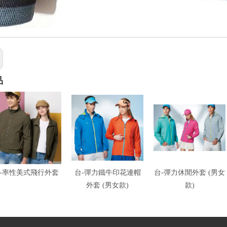
品
-率性美式飛行外套
台-彈力鐵牛印花連帽
台-彈力休閒外套 (男女
外套 (男女款)
款)