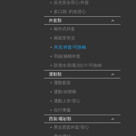
反光安全背心/外套
多口袋/ 釣魚背心
外套類
兩件式外套
兩面穿夾克
夾克/外套/可拆袖
羽絨/鋪棉外套
防潑水/防風/抗UV/可收納
運動類
運動套裝
運動/休閒褲
運動上衣/背心
自行車服
西裝/襯衫類
男女西套外套/背心