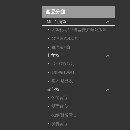
產品分類
MIT台灣製
客製化商品/贈品/熱昇華公版圖
台灣製POLO衫
台灣製T恤
上衣類
POLO衫系列
T恤/帽T系列
毛衣/發熱衣
背心類
休閒背心
雙面背心
羽絨/鋪棉背心
廣告背心