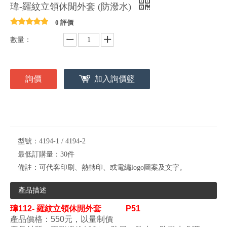
瑋-羅紋立領休閒外套 (防潑水)
0 評價
數量：
詢價
加入詢價籃
型號：
4194-1 / 4194-2
最低訂購量：
30件
備註：
可代客印刷、熱轉印、或電繡logo圖案及文字。
產品描述
瑋
112- 羅紋立領休閒外套
P51
產品價格：550元，以量制價