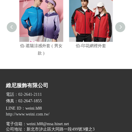
伯-遮陽涼感外套 ( 男女
伯-印花網裡外套
伯-遮
款 )
維尼服飾有限公司
電話：02-2641-2111
傳真：02-2647-1855
LINE ID
：weini.h88
http://www.weini.com.tw/
電子信箱：
weini.h88@msa.hinet.net
公司地址：
新北市汐止區大同路一段499號3樓之3