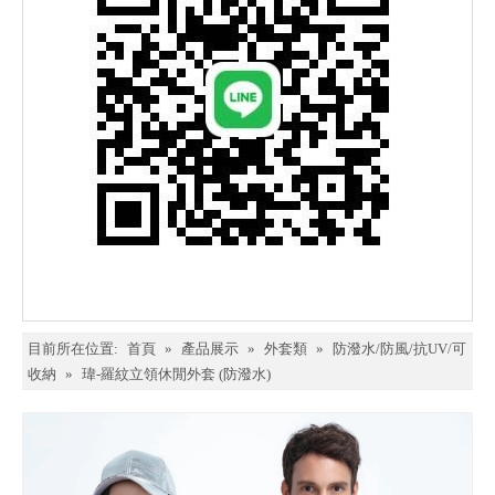
目前所在位置:
首頁
»
產品展示
»
外套類
»
防潑水/防風/抗UV/可
收納
»
瑋-羅紋立領休閒外套 (防潑水)