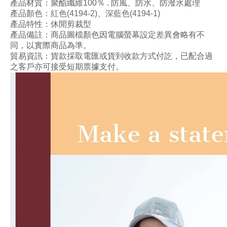
產品材質：
聚酯纖維100
％ . 防風、
防
水
、
防潑水
處理
產品顏色
：紅色
(4194-2
)、深藍
色
(4194-1
)
產品特性：
休閒剪裁型
產品備註：商品圖檔顏色因電腦螢幕設定差異會略有不
同，以實際商品為準。
貿易資訊：貨款採取電匯或貨到收款方式付訖，已配合過
之客戶亦可接受短期票據支付。