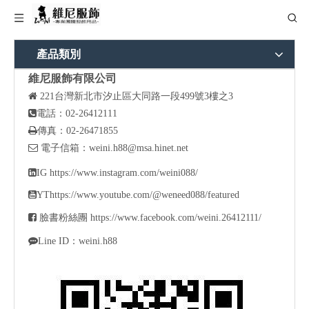
產品類別
維尼服飾有限公司

221
台灣新北市汐止區大同路一段499號3樓之3

電話：02-26412111

傳真：02-26471855

電子信箱：
weini.h88@msa.hinet.net

IG
https://www.instagram.com/weini088/

YT
https://www.youtube.com/@weneed088/featured

臉書粉絲團
https://www.facebook.com/weini.26412111/

Line ID：weini.h88