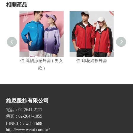
相關產品
伯-遮陽涼感外套 ( 男女
伯-印花網裡外套
伯-遮
款 )
維尼服飾有限公司
電話：02-2641-2111
傳真：02-2647-1855
LINE ID
：weini.h88
http://www.weini.com.tw/