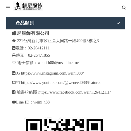
產品類別
維尼服飾有限公司

221
台灣新北市汐止區大同路一段499號3樓之3

電話：02-26412111

傳真：02-26471855

電子信箱：
weini.h88@msa.hinet.net

IG
https://www.instagram.com/weini088/

YT
https://www.youtube.com/@weneed088/featured

臉書粉絲團
https://www.facebook.com/weini.26412111/

Line ID：weini.h88