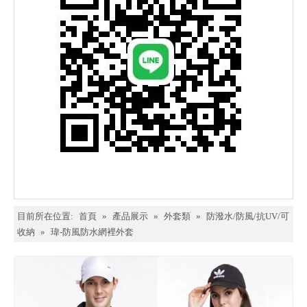
目前所在位置:
首頁
»
產品展示
»
外套類
»
防潑水/防風/抗UV/可
收納
»
瑋-防風防水網裡外套