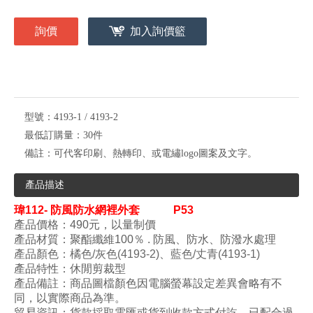
詢價
加入詢價籃
型號：
4193-1 / 4193-2
最低訂購量：
30件
備註：
可代客印刷、熱轉印、或電繡logo圖案及文字。
產品描述
瑋
112- 防風防水網裡
外套
P53
產品價格：490元，以量制價
產品材質：
聚酯纖維100
％ . 防風
、防水
、
防潑水處理
產品顏色
：
橘色/灰色
(4193-2)
、
藍色/丈青
(4193-1)
產品特性：
休閒剪裁型
產品備註：商品圖檔顏色因電腦螢幕設定差異會略有不
同，以實際商品為準。
貿易資訊：貨款採取電匯或貨到收款方式付訖，已配合過