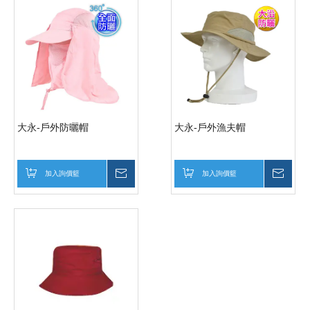
大永-戶外防曬帽
大永-戶外漁夫帽
加入詢價籃
詢價
加入詢價籃
詢價