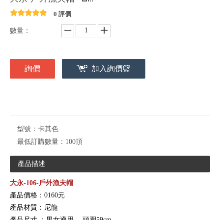
0 評價
數量：
詢價
加入詢價籃
型號：
卡其色
最低訂購數量：
100頂
產品描述
大永-106-戶外漁夫帽
產品價格：0160元
產品材質：尼龍
產品尺寸
：男女適用
，頭圍59cm