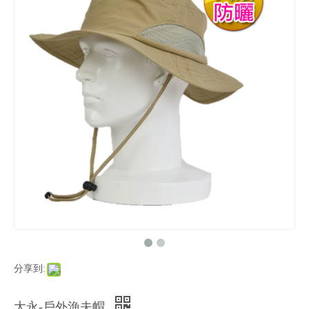
分享到:
大永-戶外漁夫帽