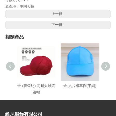
付款方式：T/T
原產地：中國大陸
上一條:
下一條:
相關產品
金-(春亞紡) 高爾夫球滾
金-六片機車帽(半網)
金-六
邊帽
10
維尼服飾有限公司