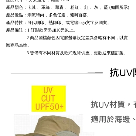
產品顏色：卡其
、軍綠
、藏青
、
粉紅
、紅
、灰
、藍
(如圖所示)
產品優點：潮流時尚，多色任選，隨興百搭。
產品特性：可代網印、熱轉印、或電繡logo文字及圖案。
產品備註：1.訂製款需另加10元以上。
2.商品圖檔顏色因電腦螢幕設定差異會略有不同，以實
際商品為準。
3.皆備有不同材質及款式現貨供應，更歡迎來樣訂製。