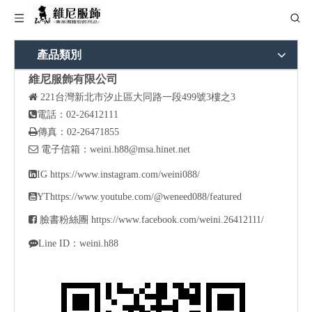
產品類別
維尼服飾有限公司

221
台灣新北市汐止區大同路一段499號3樓之3

電話：02-26412111

傳真：02-26471855

電子信箱：
weini.h88@msa.hinet.net

IG
https://www.instagram.com/weini088/

YT
https://www.youtube.com/@weneed088/featured

臉書粉絲團
https://www.facebook.com/weini.26412111/

Line ID：weini.h88