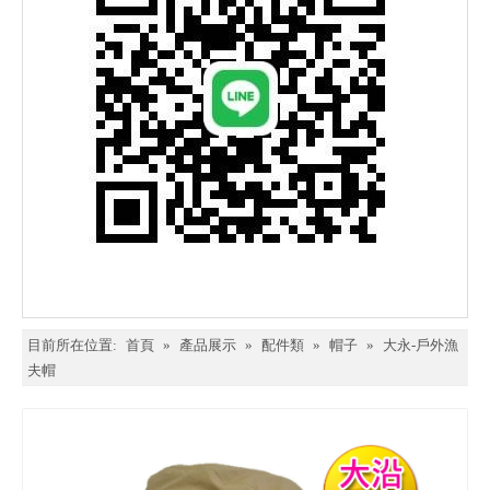
目前所在位置:
首頁
»
產品展示
»
配件類
»
帽子
»
大永-戶外漁
夫帽