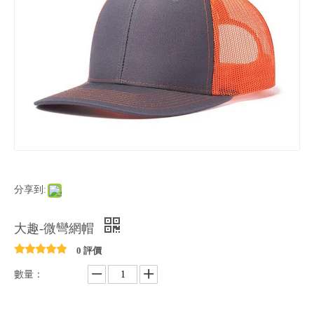
分享到:
大趣-微彎網帽
0 評價
數量：