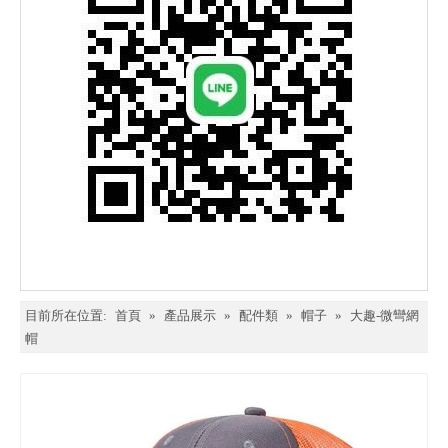
目前所在位置:
首頁
»
產品展示
»
配件類
»
帽子
»
大趣-微彎網
帽