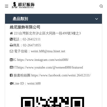
產品類別
維尼服飾有限公司

221
台灣新北市汐止區大同路一段499號3樓之3

電話：02-26412111

傳真：02-26471855

電子信箱：
weini.h88@msa.hinet.net

IG
https://www.instagram.com/weini088/

YT
https://www.youtube.com/@weneed088/featured

臉書粉絲團
https://www.facebook.com/weini.26412111/

Line ID：weini.h88