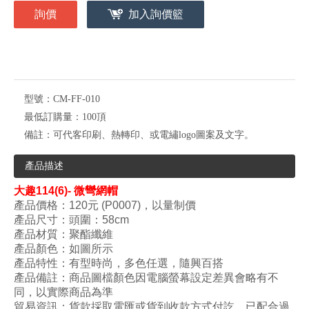
詢價
加入詢價籃
型號：
CM-FF-010
最低訂購量：
100頂
備註：
可代客印刷、熱轉印、或電繡logo圖案及文字。
產品描述
大趣114(6)- 微彎網帽
產品價格：120
元 (P0007)，以量制價
產品尺寸：頭圍：58
cm
產品材質：聚酯纖維
產品顏色：如圖所示
產品特性：
有型時尚
，多色任選
，隨興百搭
產品備註：
商品圖檔顏色因電腦螢幕設定差異會略有不
同
，以實際
商
品
為
準
貿易資訊：貨款採取電匯或貨到收款方式付訖，已配合過