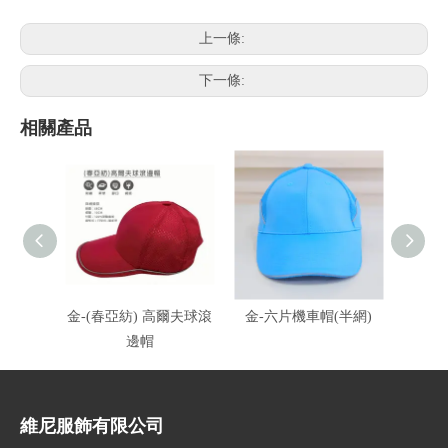
上一條:
下一條:
相關產品
金-(春亞紡) 高爾夫球滾
金-六片機車帽(半網)
金-六
邊帽
10
維尼服飾有限公司