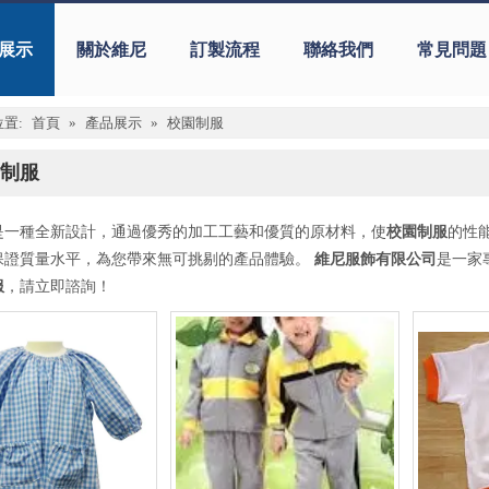
展示
關於維尼
訂製流程
聯絡我們
常見問題
置:
首頁
»
產品展示
»
校園制服
制服
是一種全新設計，通過優秀的加工工藝和優質的原材料，使
校園制服
的性
保證質量水平，為您帶來無可挑剔的產品體驗。
維尼服飾有限公司
是一家
服
，請立即諮詢！