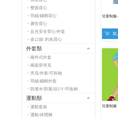
雙面背心
羽絨/鋪棉背心
兒童制服
廣告背心
反光安全背心/外套
加
多口袋/ 釣魚背心
外套類
兩件式外套
兩面穿夾克
夾克/外套/可拆袖
羽絨/鋪棉外套
防潑水/防風/抗UV/可收納
運動類
兒童制服
運動套裝
運動/休閒褲