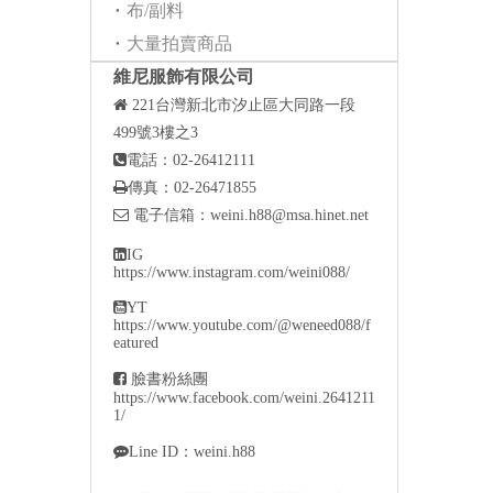
布/副料
大量拍賣商品
維尼服飾有限公司

221
台灣新北市汐止區大同路一段
499號3樓之3

電話：02-26412111

傳真：02-26471855

電子信箱：
weini.h88@msa.hinet.net

IG
https://www.instagram.com/weini088/

YT
https://www.youtube.com/@weneed088/f
eatured

臉書粉絲團
https://www.facebook.com/weini.2641211
1/

Line ID：weini.h88