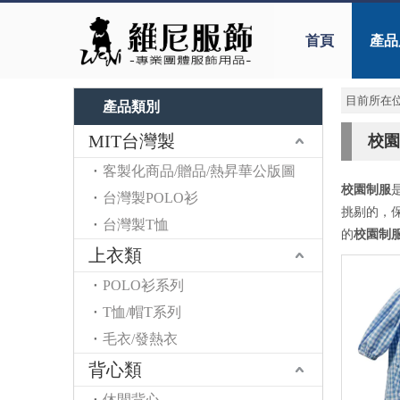
首頁
產品
目前所在位
產品類別
MIT台灣製
校園
客製化商品/贈品/熱昇華公版圖
校園制服
台灣製POLO衫
挑剔的，
台灣製T恤
的
校園制
上衣類
POLO衫系列
T恤/帽T系列
毛衣/發熱衣
背心類
休閒背心