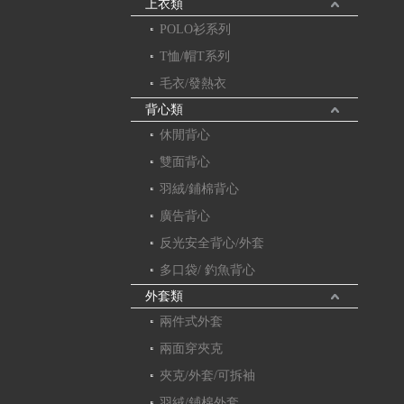
上衣類
POLO衫系列
T恤/帽T系列
毛衣/發熱衣
背心類
休閒背心
雙面背心
羽絨/鋪棉背心
廣告背心
反光安全背心/外套
多口袋/ 釣魚背心
外套類
兩件式外套
兩面穿夾克
夾克/外套/可拆袖
羽絨/鋪棉外套