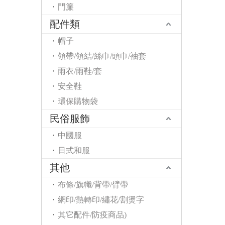
門簾
配件類
帽子
領帶/領結/絲巾/頭巾/袖套
雨衣/雨鞋/套
安全鞋
環保購物袋
民俗服飾
中國服
日式和服
其他
布條/旗幟/背帶/臂帶
網印/熱轉印/繡花/割燙字
其它配件/防疫商品)