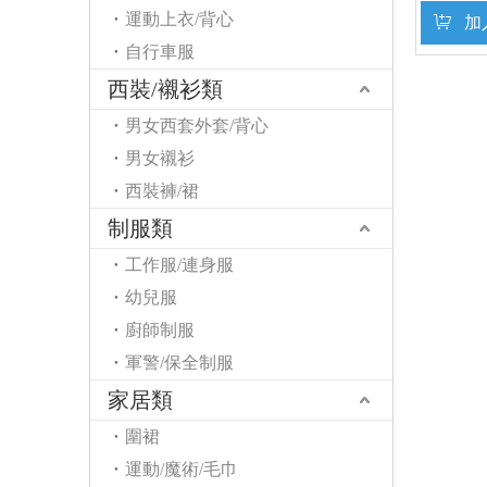
運動上衣/背心
加
自行車服
西裝/襯衫類
男女西套外套/背心
男女襯衫
西裝褲/裙
制服類
工作服/連身服
幼兒服
廚師制服
軍警/保全制服
家居類
圍裙
運動/魔術/毛巾