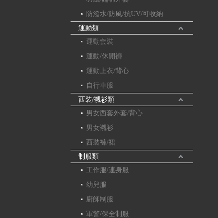
防潑水/防風/抗UV/可收納
運動類
運動套裝
運動/休閒褲
運動上衣/背心
自行車服
西裝/襯衫類
男女西套外套/背心
男女襯衫
西裝褲/裙
制服類
工作服/連身服
幼兒服
廚師制服
軍警/保全制服