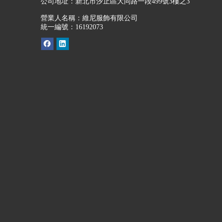
公司地址：
新北市汐止區大同路一段499號3樓之3
營業人名稱：維尼服飾有限公司
統一編號：16192073