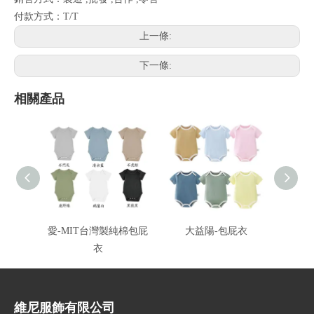
付款方式：T/T
上一條:
下一條:
相關產品
愛-MIT台灣製純棉包屁
大益陽-包屁衣
大
衣
維尼服飾有限公司