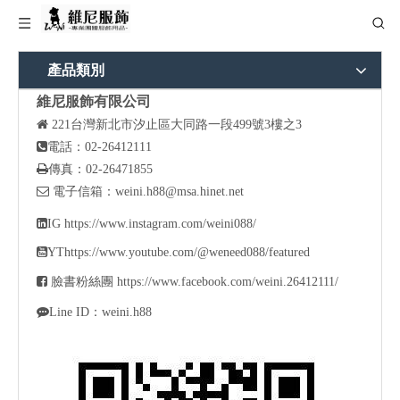
產品類別
維尼服飾有限公司

221
台灣新北市汐止區大同路一段499號3樓之3

電話：02-26412111

傳真：02-26471855

電子信箱：
weini.h88@msa.hinet.net

IG
https://www.instagram.com/weini088/

YT
https://www.youtube.com/@weneed088/featured

臉書粉絲團
https://www.facebook.com/weini.26412111/

Line ID：weini.h88