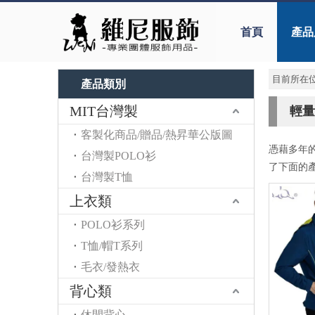
首頁
產品
目前所在位
產品類別
MIT台灣製
輕量
客製化商品/贈品/熱昇華公版圖
憑藉多年
台灣製POLO衫
了下面的
台灣製T恤
上衣類
POLO衫系列
T恤/帽T系列
毛衣/發熱衣
背心類
休閒背心