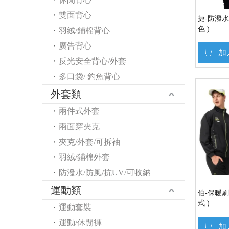
雙面背心
捷-防潑水
色 )
羽絨/鋪棉背心
廣告背心
加
反光安全背心/外套
多口袋/ 釣魚背心
外套類
兩件式外套
兩面穿夾克
夾克/外套/可拆袖
羽絨/鋪棉外套
防潑水/防風/抗UV/可收納
運動類
伯-保暖刷
式 )
運動套裝
運動/休閒褲
加