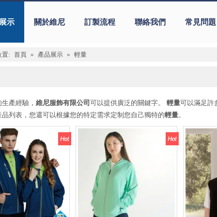
展示
關於維尼
訂製流程
聯絡我們
常見問題
置:
首頁
»
產品展示
»
輕量
的生產經驗，
維尼服飾有限公司
可以提供廣泛的關鍵字。
輕量
可以滿足許
產品列表，您還可以根據您的特定需求定制您自己獨特的
輕量
。