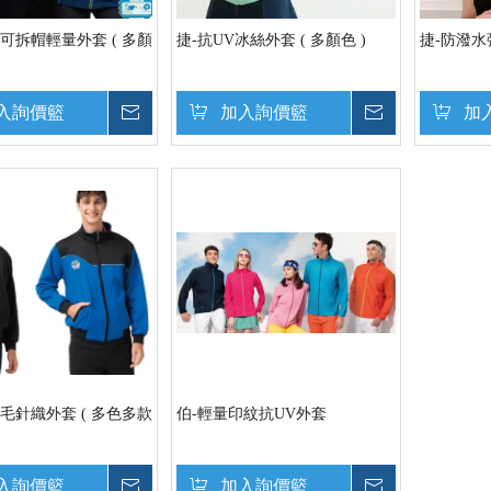
可拆帽輕量外套 ( 多顏
捷-抗UV冰絲外套 ( 多顏色 )
捷-防潑
入詢價籃
詢價
加入詢價籃
詢價
加
毛針織外套 ( 多色多款
伯-輕量印紋抗UV外套
入詢價籃
詢價
加入詢價籃
詢價