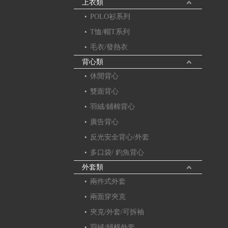
上衣類
POLO衫系列
T恤/帽T系列
毛衣/發熱衣
背心類
休閒背心
雙面背心
羽絨/鋪棉背心
廣告背心
反光安全背心/外套
多口袋/ 釣魚背心
外套類
兩件式外套
兩面穿夾克
夾克/外套/可拆袖
羽絨/鋪棉外套