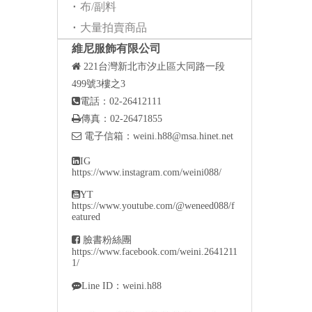
布/副料
大量拍賣商品
維尼服飾有限公司

221
台灣新北市汐止區大同路一段
499號3樓之3

電話：02-26412111

傳真：02-26471855

電子信箱：
weini.h88@msa.hinet.net

IG
https://www.instagram.com/weini088/

YT
https://www.youtube.com/@weneed088/f
eatured

臉書粉絲團
https://www.facebook.com/weini.2641211
1/

Line ID：weini.h88