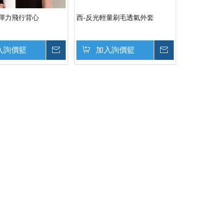
水彈力飛行背心
西-反光輕量刷毛透氣外套
入詢價籃
詢價
加入詢價籃
詢價