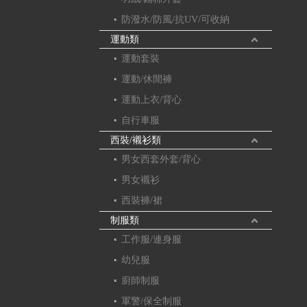
防潑水/防風/抗UV/可收納
運動類
運動套裝
運動/休閒褲
運動上衣/背心
自行車服
西裝/襯衫類
男女西套外套/背心
男女襯衫
西裝褲/裙
制服類
工作服/連身服
幼兒服
廚師制服
軍警/保全制服