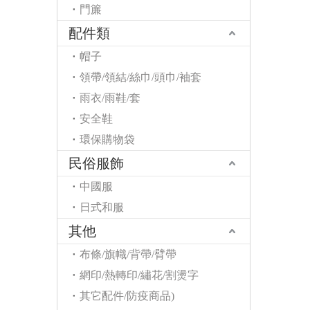
門簾
配件類
帽子
領帶/領結/絲巾/頭巾/袖套
雨衣/雨鞋/套
安全鞋
環保購物袋
民俗服飾
中國服
日式和服
其他
布條/旗幟/背帶/臂帶
網印/熱轉印/繡花/割燙字
其它配件/防疫商品)