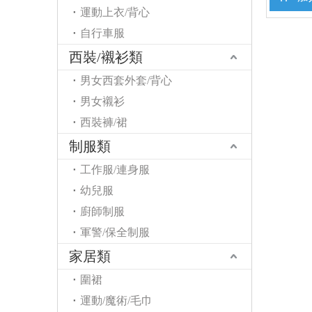
運動上衣/背心
自行車服
西裝/襯衫類
男女西套外套/背心
男女襯衫
西裝褲/裙
制服類
工作服/連身服
幼兒服
廚師制服
軍警/保全制服
家居類
圍裙
運動/魔術/毛巾