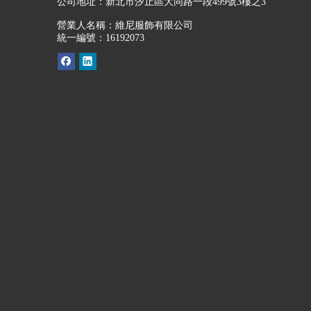
公司地址：
新北市汐止區大同路一段499號3樓之3
營業人名稱：維尼服飾有限公司
統一編號：16192073