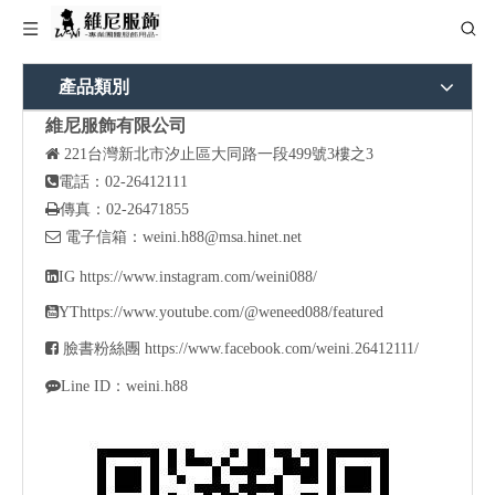
產品類別
維尼服飾有限公司

221
台灣新北市汐止區大同路一段499號3樓之3

電話：02-26412111

傳真：02-26471855

電子信箱：
weini.h88@msa.hinet.net

IG
https://www.instagram.com/weini088/

YT
https://www.youtube.com/@weneed088/featured

臉書粉絲團
https://www.facebook.com/weini.26412111/

Line ID：weini.h88