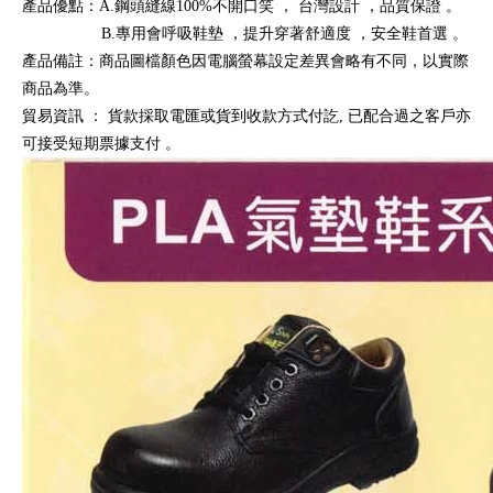
產品優點：A.鋼頭縫線100%不開口笑
，
台灣設計
，品質保證
。
B.專用會呼吸鞋墊
，提升穿著舒適度
，安全鞋首選
。
產品備註：商品圖檔顏色因電腦螢幕設定差異會略有不同，以實際
商品為準。
貿易資訊
：
貨款採取電匯或貨到收款方式付訖, 已配合過之客戶亦
可接受短期票據支付
。