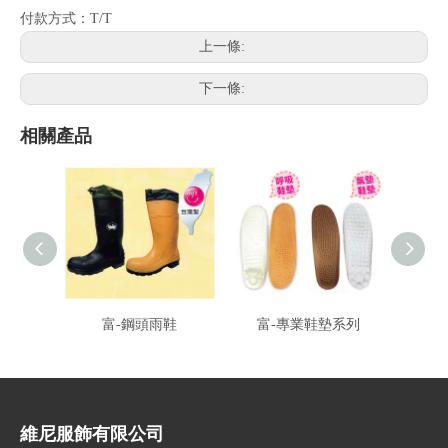
付款方式：T/T
上一條:
下一條:
相關產品
富-鋼頭雨鞋
富-專業鞋墊系列
富-輕
維尼服飾有限公司