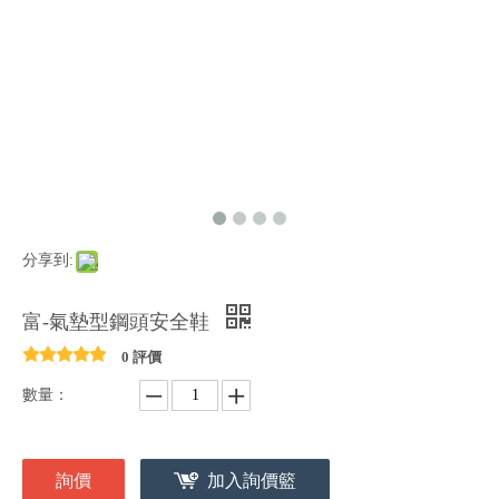
分享到:
富-氣墊型鋼頭安全鞋
0 評價
數量：
詢價
加入詢價籃