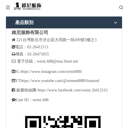
產品類別
維尼服飾有限公司

221
台灣新北市汐止區大同路一段499號3樓之3

電話：02-26412111

傳真：02-26471855

電子信箱：
weini.h88@msa.hinet.net

IG
https://www.instagram.com/weini088/

YT
https://www.youtube.com/@weneed088/featured

臉書粉絲團
https://www.facebook.com/weini.26412111/

Line ID：weini.h88