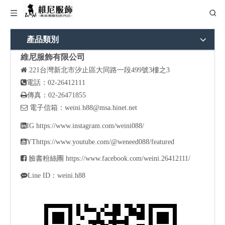
產品類別
維尼服飾有限公司

221
台灣新北市汐止區大同路一段499號3樓之3

電話：02-26412111

傳真：02-26471855

電子信箱：
weini.h88@msa.hinet.net

IG
https://www.instagram.com/weini088/

YT
https://www.youtube.com/@weneed088/featured

臉書粉絲團
https://www.facebook.com/weini.26412111/

Line ID：weini.h88