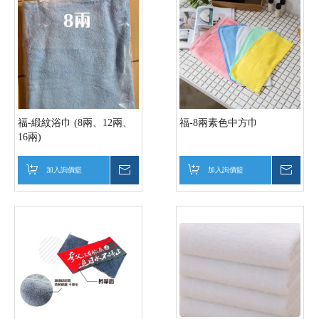
福-緞紋浴巾 (8兩、12兩、
福-8兩素色中方巾
16兩)
加入詢價籃
詢價
加入詢價籃
詢價