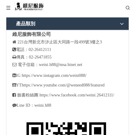
產品類別
維尼服飾有限公司

221
台灣新北市汐止區大同路一段499號3樓之3

電話：02-26412111

傳真：02-26471855

電子信箱：
weini.h88@msa.hinet.net

IG
https://www.instagram.com/weini088/

YT
https://www.youtube.com/@weneed088/featured

臉書粉絲團
https://www.facebook.com/weini.26412111/

Line ID：weini.h88