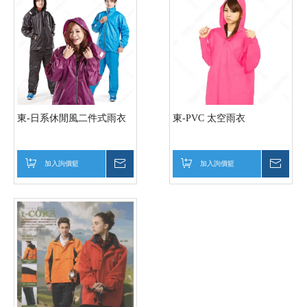
東-日系休閒風二件式雨衣
東-PVC 太空雨衣
加入詢價籃
詢價
加入詢價籃
詢價