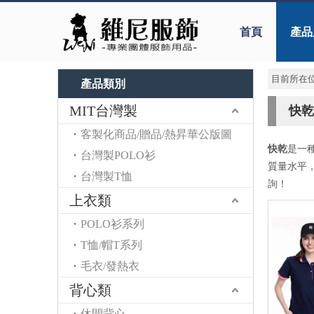
首頁
產品
目前所在位
產品類別
MIT台灣製
快乾
客製化商品/贈品/熱昇華公版圖
快乾
是一
台灣製POLO衫
質量水平
台灣製T恤
詢！
上衣類
POLO衫系列
T恤/帽T系列
毛衣/發熱衣
背心類
休閒背心