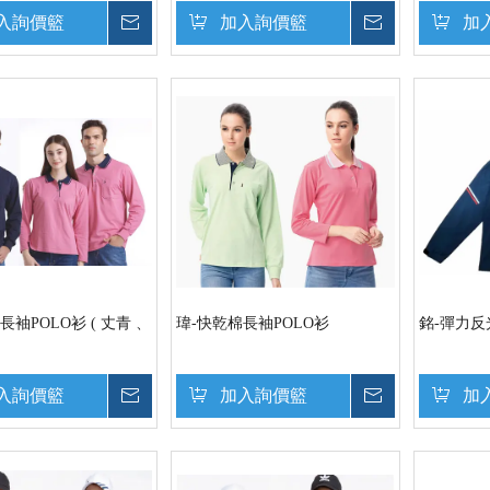
入詢價籃
詢價
加入詢價籃
詢價
加
長袖POLO衫 ( 丈青 、
瑋-快乾棉長袖POLO衫
銘-彈力反
入詢價籃
詢價
加入詢價籃
詢價
加