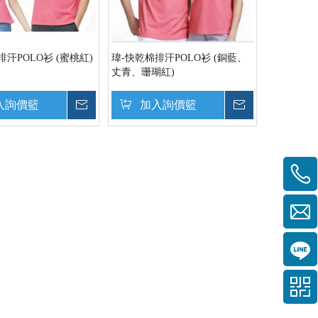
排汗POLO衫 (蜜桃紅)
瑋-快乾棉排汗POLO衫 (銅藍、
丈青、珊瑚紅)
入詢價籃
詢價
加入詢價籃
詢價