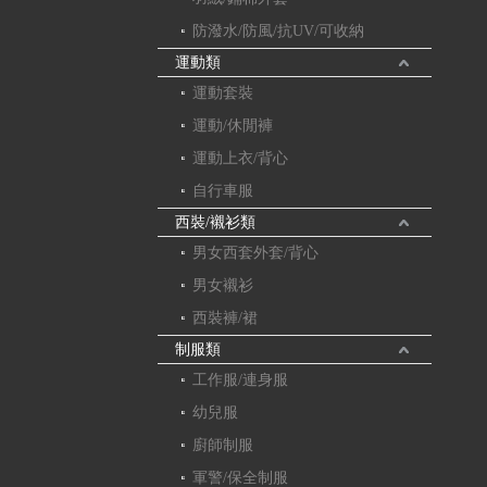
防潑水/防風/抗UV/可收納
運動類
運動套裝
運動/休閒褲
運動上衣/背心
自行車服
西裝/襯衫類
男女西套外套/背心
男女襯衫
西裝褲/裙
制服類
工作服/連身服
幼兒服
廚師制服
軍警/保全制服