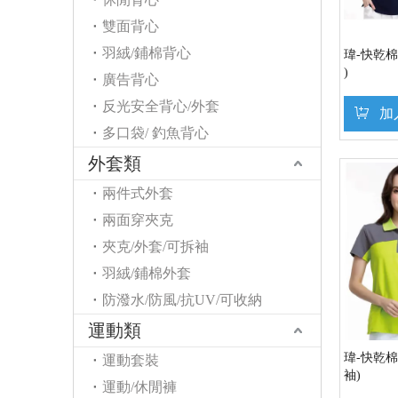
雙面背心
羽絨/鋪棉背心
瑋-快乾棉
)
廣告背心
反光安全背心/外套
加
多口袋/ 釣魚背心
外套類
兩件式外套
兩面穿夾克
夾克/外套/可拆袖
羽絨/鋪棉外套
防潑水/防風/抗UV/可收納
運動類
瑋-快乾棉
運動套裝
袖)
運動/休閒褲