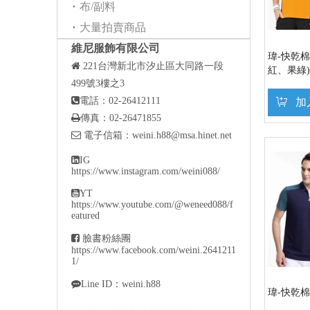
布/副料
大量拍賣商品
維尼服飾有限公司
瑋-快乾棉

221
台灣新北市汐止區大同路一段
紅、果綠)
499號3樓之3

電話：02-26412111
加

傳真：02-26471855

電子信箱：
weini.h88@msa.hinet.net

IG
https://www.instagram.com/weini088/

YT
https://www.youtube.com/@weneed088/f
eatured

臉書粉絲團
https://www.facebook.com/weini.2641211
1/

Line ID：weini.h88
瑋-快乾棉