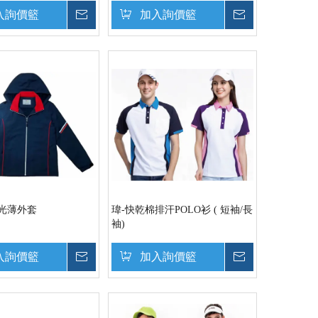
入詢價籃
詢價
加入詢價籃
詢價
光薄外套
瑋-快乾棉排汗POLO衫 ( 短袖/長
袖)
入詢價籃
詢價
加入詢價籃
詢價