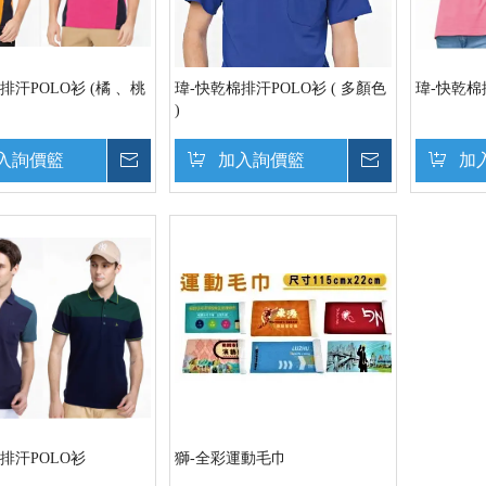
排汗POLO衫 (橘 、桃
瑋-快乾棉排汗POLO衫 ( 多顏色
瑋-快乾棉
)
入詢價籃
詢價
加入詢價籃
詢價
加
排汗POLO衫
獅-全彩運動毛巾