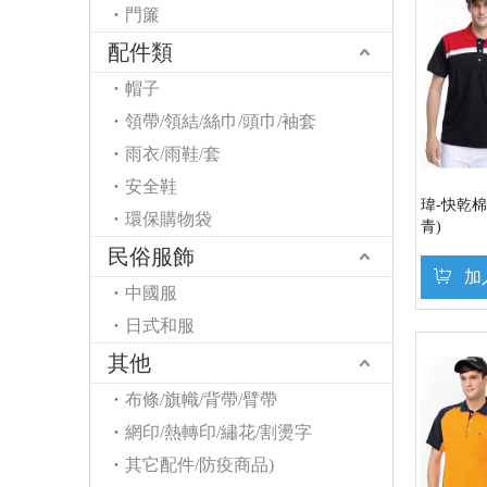
門簾
配件類
帽子
領帶/領結/絲巾/頭巾/袖套
雨衣/雨鞋/套
安全鞋
瑋-快乾棉
環保購物袋
青)
民俗服飾
加
中國服
日式和服
其他
布條/旗幟/背帶/臂帶
網印/熱轉印/繡花/割燙字
其它配件/防疫商品)