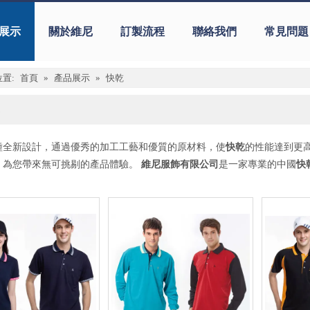
展示
關於維尼
訂製流程
聯絡我們
常見問題
置:
首頁
»
產品展示
»
快乾
種全新設計，通過優秀的加工工藝和優質的原材料，使
快乾
的性能達到更
，為您帶來無可挑剔的產品體驗。
維尼服飾有限公司
是一家專業的中國
快