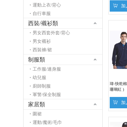
運動上衣/背心
加
自行車服
西裝/襯衫類
男女西套外套/背心
男女襯衫
西裝褲/裙
制服類
工作服/連身服
幼兒服
瑋-快乾棉
廚師制服
珊瑚紅 )
軍警/保全制服
加
家居類
圍裙
運動/魔術/毛巾