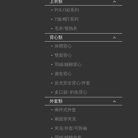
上衣類
POLO衫系列
T恤/帽T系列
毛衣/發熱衣
背心類
休閒背心
雙面背心
羽絨/鋪棉背心
廣告背心
反光安全背心/外套
多口袋/ 釣魚背心
外套類
兩件式外套
兩面穿夾克
夾克/外套/可拆袖
羽絨/鋪棉外套