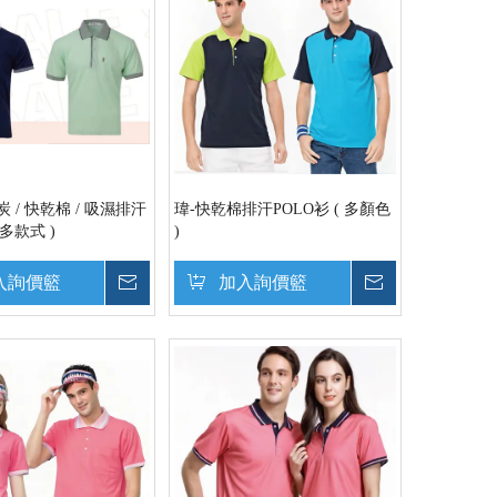
 / 快乾棉 / 吸濕排汗
瑋-快乾棉排汗POLO衫 ( 多顏色
 多款式 )
)
入詢價籃
詢價
加入詢價籃
詢價