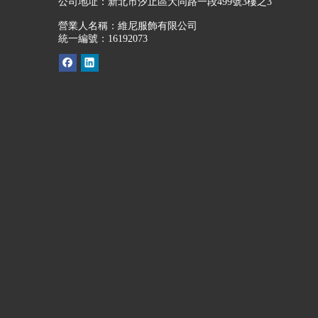
公司地址：
新北市汐止區大同路一段499號3樓之3
營業人名稱：維尼服飾有限公司
統一編號：16192073