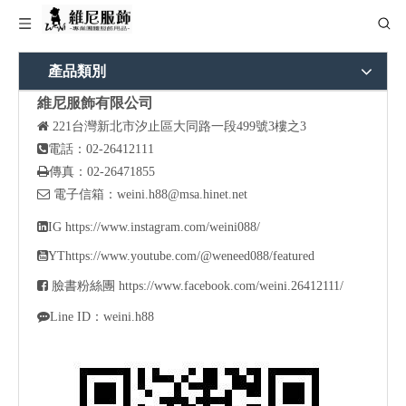
產品類別
維尼服飾有限公司

221
台灣新北市汐止區大同路一段499號3樓之3

電話：02-26412111

傳真：02-26471855

電子信箱：
weini.h88@msa.hinet.net

IG
https://www.instagram.com/weini088/

YT
https://www.youtube.com/@weneed088/featured

臉書粉絲團
https://www.facebook.com/weini.26412111/

Line ID：weini.h88