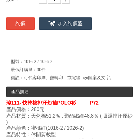
詢價
加入詢價籃
型號：
1016-2 / 1026-2
最低訂購量：
30件
備註：
可代客印刷、熱轉印、或電繡logo圖案及文字。
產品描述
瑋
111- 快乾棉排汗短袖POLO衫
P72
產品價格：280元
產品材質：
天然棉
51.2
％
.
聚酯纖維48.8
％
(
吸濕排汗原紗
)
產品顏色
：
蜜桃紅
(1016-2 / 1026-2
)
產品特性：
休閒剪裁型