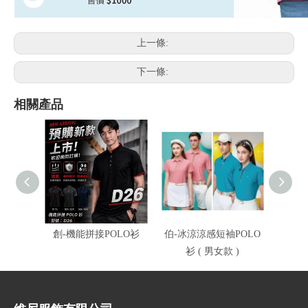
上一條:
下一條:
相關產品
創-機能拼接POLO衫
伯-冰涼涼感短袖POLO
伯-冰
衫 ( 男女款 )
衫