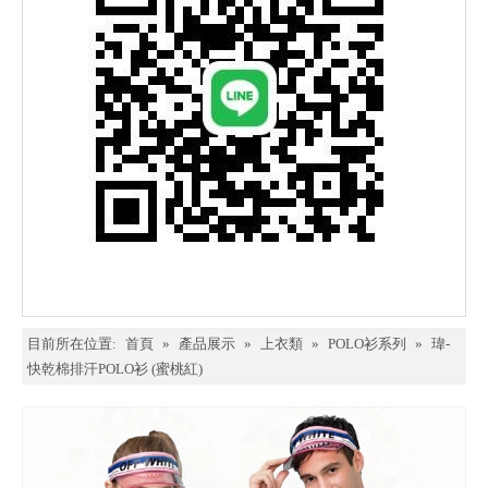
目前所在位置:
首頁
»
產品展示
»
上衣類
»
POLO衫系列
»
瑋-
快乾棉排汗POLO衫 (蜜桃紅)