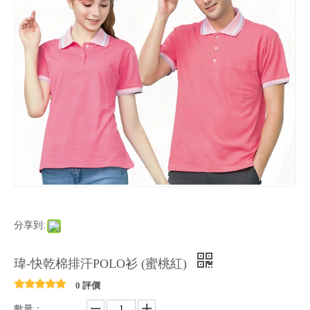
分享到:
瑋-快乾棉排汗POLO衫 (蜜桃紅)
0 評價
數量：