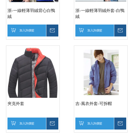
浙-一線輕薄羽絨背心白鴨
浙-一線輕薄羽絨外套-白鴨
絨
絨
加入詢價籃
詢價
加入詢價籃
詢價
夾克外套
吉-風衣外套-可拆帽
加入詢價籃
詢價
加入詢價籃
詢價