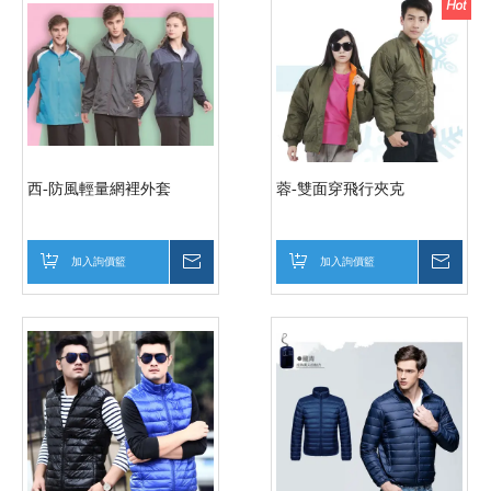
西-防風輕量網裡外套
蓉-雙面穿飛行夾克
加入詢價籃
詢價
加入詢價籃
詢價