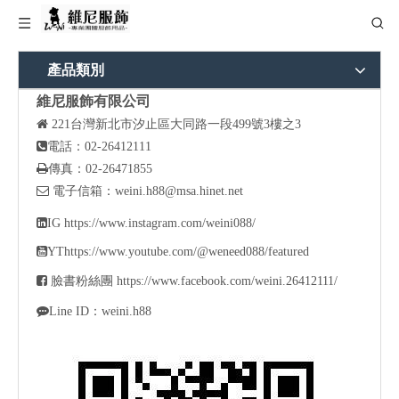
產品類別
維尼服飾有限公司

221
台灣新北市汐止區大同路一段499號3樓之3

電話：02-26412111

傳真：02-26471855

電子信箱：
weini.h88@msa.hinet.net

IG
https://www.instagram.com/weini088/

YT
https://www.youtube.com/@weneed088/featured

臉書粉絲團
https://www.facebook.com/weini.26412111/

Line ID：weini.h88