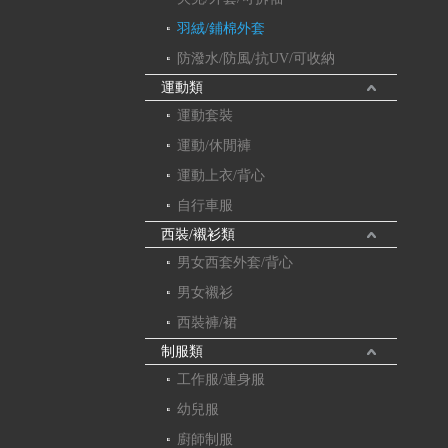
羽絨/鋪棉外套
防潑水/防風/抗UV/可收納
運動類
運動套裝
運動/休閒褲
運動上衣/背心
自行車服
西裝/襯衫類
男女西套外套/背心
男女襯衫
西裝褲/裙
制服類
工作服/連身服
幼兒服
廚師制服