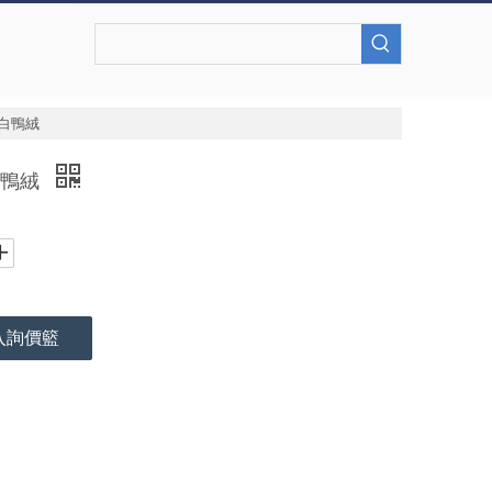
-白鴨絨
白鴨絨
入詢價籃