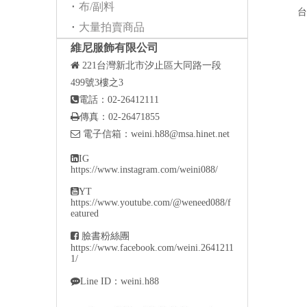
布/副料
台
大量拍賣商品
維尼服飾有限公司

221
台灣新北市汐止區大同路一段
499號3樓之3

電話：02-26412111

傳真：02-26471855

電子信箱：
weini.h88@msa.hinet.net

IG
https://www.instagram.com/weini088/

YT
https://www.youtube.com/@weneed088/f
eatured

臉書粉絲團
https://www.facebook.com/weini.2641211
1/

Line ID：weini.h88