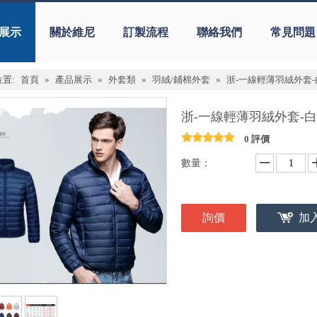
展示
關於維尼
訂製流程
聯絡我們
常見問題
置:
首頁
»
產品展示
»
外套類
»
羽絨/鋪棉外套
»
浙-一線輕薄羽絨外套
浙-一線輕薄羽絨外套-
0 評價
數量：
詢價
加