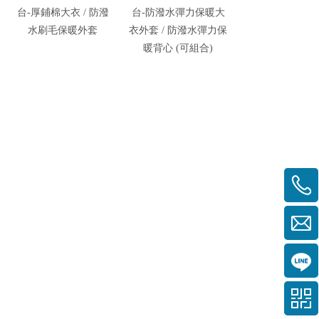
台-厚鋪棉大衣 / 防潑
台-防潑水彈力保暖大
伯-石墨烯恆溫
水刷毛保暖外套
衣外套 / 防潑水彈力保
套
暖背心 (可組合)