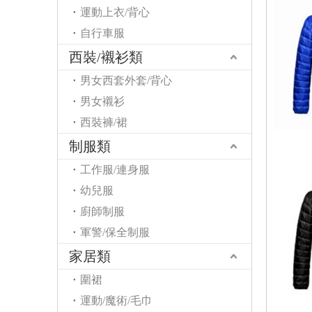
運動上衣/背心
自行車服
西裝/襯衫類
男女西套外套/背心
男女襯衫
西裝褲/裙
制服類
工作服/連身服
幼兒服
廚師制服
軍警/保全制服
家居類
圍裙
運動/魔術/毛巾