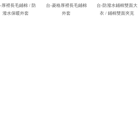
-厚裡長毛鋪棉 / 防
台-菱格厚裡長毛鋪棉
台-防潑水鋪棉雙面大
潑水保暖外套
外套
衣 / 鋪棉雙面夾克