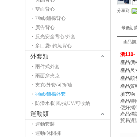
雙面背心
分享到:
羽絨/鋪棉背心
廣告背心
最低訂
反光安全背心/外套
產品描
多口袋/ 釣魚背心
浙110
外套類
產品價格
兩件式外套
產品尺寸：S
兩面穿夾克
產品顏色：
夾克/外套/可拆袖
產品質
羽絨/鋪棉外套
填充物 
產品特
防潑水/防風/抗UV/可收納
便好攜
運動類
產品備
貿易資
運動套裝
運動/休閒褲