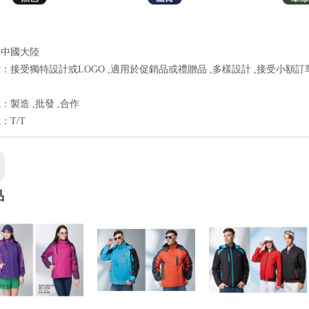
：中國大陸
：接受獨特設計或LOGO ,適用於促銷品或禮贈品 ,多樣設計 ,接受小額訂
：製造 ,批發 ,合作
：T/T
品