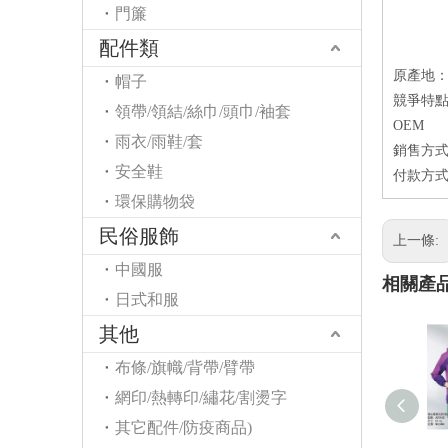
門簾
配件類
原產地
帽子
競爭特點
領帶/領結/絲巾/頭巾/袖套
OEM
雨衣/雨鞋/套
銷售方式
安全鞋
付款方式
環保購物袋
民俗服飾
上一條:
中國服
相關產
日式和服
其他
布條/旗幟/背帶/臂帶
網印/熱轉印/繡花/割燙字
其它配件/防疫商品)