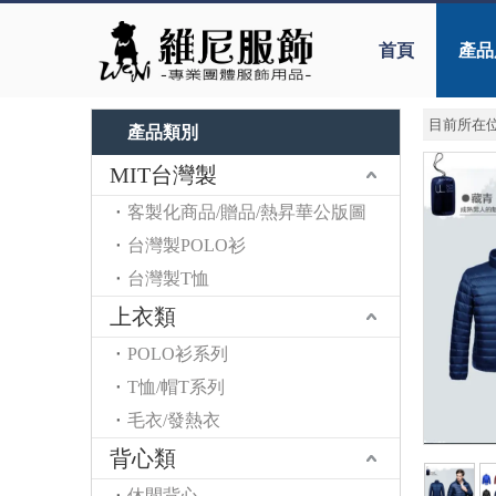
首頁
產品
目前所在位
產品類別
MIT台灣製
客製化商品/贈品/熱昇華公版圖
台灣製POLO衫
台灣製T恤
上衣類
POLO衫系列
T恤/帽T系列
毛衣/發熱衣
背心類
休閒背心