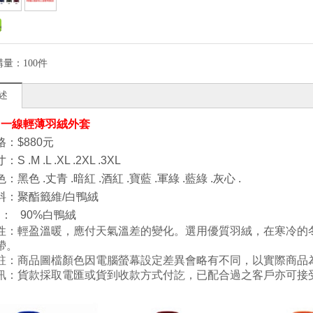
購量：
100件
述
- 一線輕薄羽絨外套
：$880元
 .M .L .XL .2XL .3XL
黑色 .丈青 .暗紅 .酒紅 .寶藍 .軍綠 .藍綠 .灰心 .
料：聚酯籤維/白鴨絨
： 90%白鴨絨
性：輕盈溫暖，應付天氣溫差的變化。選用優質羽絨，在寒冷的
帶。
註：商品圖檔顏色因電腦螢幕設定差異會略有不同，以實際商品
訊：貨款採取電匯或貨到收款方式付訖，已配合過之客戶亦可接