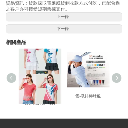
貿易資訊：貨款採取電匯或貨到收款方式付訖，已配合過
之客戶亦可接受短期票據支付。
上一條:
下一條:
相關產品
伯-女款吸濕排汗V領 /
愛-吸排棒球服
愛-
圓領T恤 (台灣製)