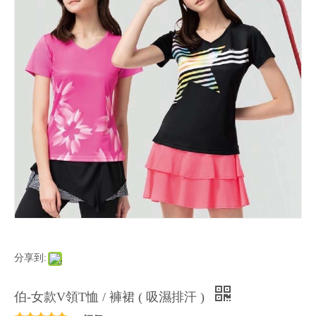
分享到:
伯-女款V領T恤 / 褲裙 ( 吸濕排汗 )