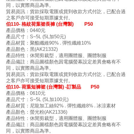
同，以實際商品為準。
貿易資訊：貨款採取電匯或貨到收款方式付訖，已配合過
之客戶亦可接受短期票據支付。
伯110- 格紋荷葉裙長褲 (台灣製)
P50
產品價格：0440
元
產品尺寸
：S
~5L (5L加50元)
產品材質
：
聚酯纖維90
%
. 彈性
纖維10
%
產品顏色
：黑(
AK21332)
產品特性
：
休閒剪裁型
，
適用團體服、團體制服
產品備註：商品圖檔顏色因電腦螢幕設定差異會略有不
同，以實際商品為準。
貿易資訊：貨款採取電匯或貨到收款方式付訖，已配合過
之客戶亦可接受短期票據支付。
伯110- 荷葉短褲裙 (台灣製) -訂製品
P50
產品價格：0610
元
產品尺寸
：S
~5L (5L加100元)
產品材質
：尼龍加工絲
92
%
. 彈性
纖維8
% . 冰涼素材
產品顏色
：螢光粉(
AK21336)
產品特性
：
休閒剪裁型
，
適用團體服、團體制服
產品備註：商品圖檔顏色因電腦螢幕設定差異會略有不
同，以實際商品為準。