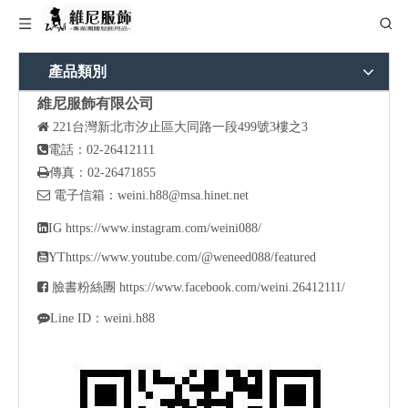
產品類別
維尼服飾有限公司

221
台灣新北市汐止區大同路一段499號3樓之3

電話：02-26412111

傳真：02-26471855

電子信箱：
weini.h88@msa.hinet.net

IG
https://www.instagram.com/weini088/

YT
https://www.youtube.com/@weneed088/featured

臉書粉絲團
https://www.facebook.com/weini.26412111/

Line ID：weini.h88