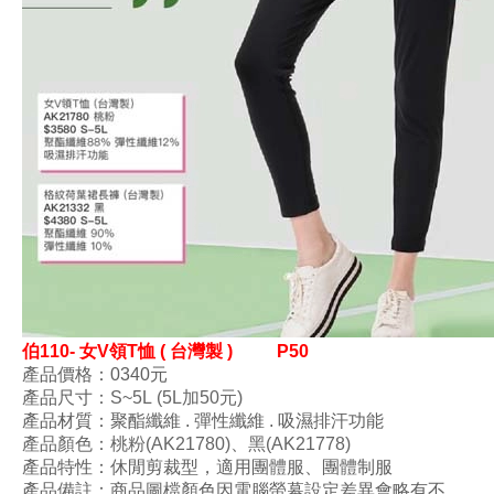
伯110- 女V領T恤 ( 台灣製 )
P50
產品價格：0340
元
產品尺寸
：S
~5L (5L加50元)
產品材質
：
聚酯纖維
.
彈性纖維
.
吸濕排汗功能
產品顏色
：桃粉(
AK21780)
、
黑(
AK21778)
產品特性
：
休閒剪裁型
，
適用團體服、團體制服
產品備註：商品圖檔顏色因電腦螢幕設定差異會略有不