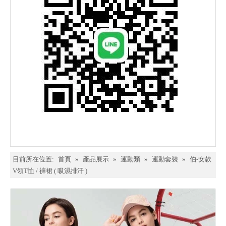
目前所在位置:
首頁
»
產品展示
»
運動類
»
運動套裝
»
伯-女款
V領T恤 / 褲裙 ( 吸濕排汗 )