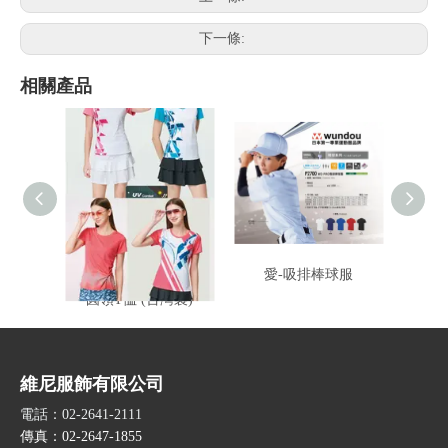
下一條:
相關產品
伯-女款吸濕排汗V領 /
愛-吸排棒球服
愛-
圓領T恤 (台灣製)
維尼服飾有限公司
電話：02-2641-2111
傳真：02-2647-1855