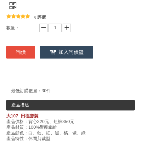
0 評價
數量：
詢價
加入詢價籃
最低訂購數量：
30件
產品描述
大
107
田徑套裝
產品價格：背心
320
元、短褲
350
元
產品材質：
100%
聚酯纖維
產品顏色：白、藍、紅、黑、橘、紫、綠
產品特性：休閒剪裁型