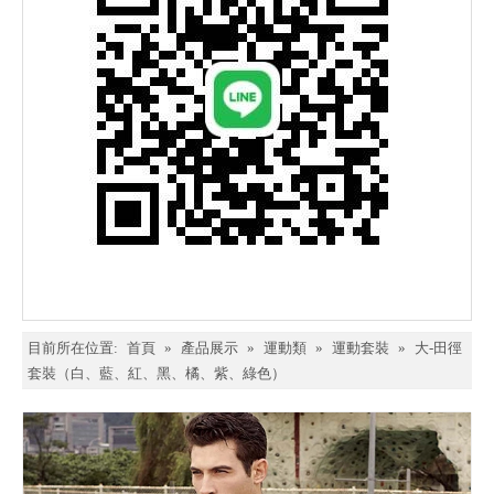
目前所在位置:
首頁
»
產品展示
»
運動類
»
運動套裝
»
大-田徑
套裝（白、藍、紅、黑、橘、紫、綠色）