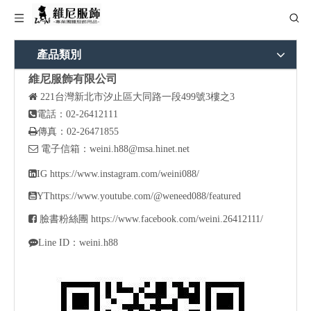
產品類別
維尼服飾有限公司

221
台灣新北市汐止區大同路一段499號3樓之3

電話：02-26412111

傳真：02-26471855

電子信箱：
weini.h88@msa.hinet.net

IG
https://www.instagram.com/weini088/

YT
https://www.youtube.com/@weneed088/featured

臉書粉絲團
https://www.facebook.com/weini.26412111/

Line ID：weini.h88