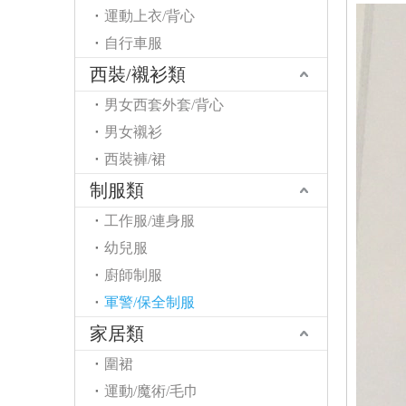
運動上衣/背心
自行車服
西裝/襯衫類
男女西套外套/背心
男女襯衫
西裝褲/裙
制服類
工作服/連身服
幼兒服
廚師制服
軍警/保全制服
家居類
圍裙
運動/魔術/毛巾