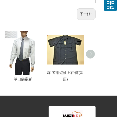
下一條:
展-西式襯衫/黑白條紋
蓉-警用短袖上衣/褲(深
展-艾森豪薄夾克/
單口袋襯衫
藍)
黑/桔