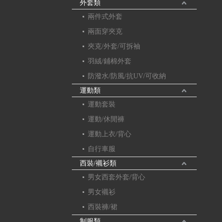
外套類
兩件式外套
兩面穿夾克
夾克/外套/可拆袖
羽絨/鋪棉外套
防潑水/防風/抗UV/可收納
運動類
運動套裝
運動/休閒褲
運動上衣/背心
自行車服
西裝/襯衫類
男女西套外套/背心
男女襯衫
西裝褲/裙
制服類