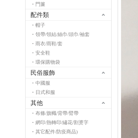
門簾
配件類
帽子
領帶/領結/絲巾/頭巾/袖套
雨衣/雨鞋/套
安全鞋
環保購物袋
民俗服飾
中國服
日式和服
其他
布條/旗幟/背帶/臂帶
網印/熱轉印/繡花/割燙字
其它配件/防疫商品)