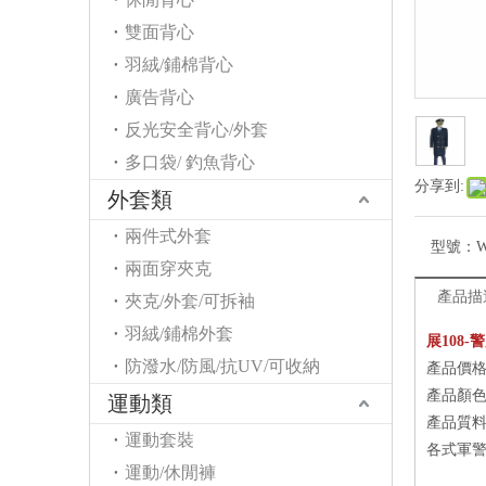
雙面背心
羽絨/鋪棉背心
廣告背心
反光安全背心/外套
多口袋/ 釣魚背心
分享到:
外套類
兩件式外套
型號：
W
兩面穿夾克
產品描
夾克/外套/可拆袖
羽絨/鋪棉外套
展108-
防潑水/防風/抗UV/可收納
產品價格 
產品顏色 
運動類
產品質料 :
運動套裝
各式軍警
運動/休閒褲