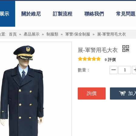
展示
關於維尼
訂製流程
聯絡我們
常見問題
置:
首頁
»
產品展示
»
制服類
»
軍警/保全制服
»
展-軍警用毛大衣
展-軍警用毛大衣
0 評價
數量：
詢價
加