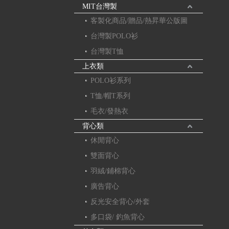
MIT台灣製
客製化商品/贈品/熱昇華公版圖
台灣製POLO衫
台灣製T恤
上衣類
POLO衫系列
T恤/帽T系列
毛衣/發熱衣
背心類
休閒背心
雙面背心
羽絨/鋪棉背心
廣告背心
反光安全背心/外套
多口袋/ 釣魚背心