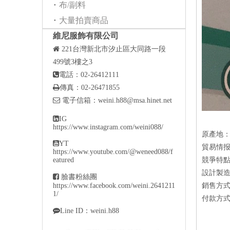
布/副料
大量拍賣商品
維尼服飾有限公司

221
台灣新北市汐止區大同路一段
499號3樓之3

電話：02-26412111

傳真：02-26471855

電子信箱：
weini.h88@msa.hinet.net

IG
https://www.instagram.com/weini088/
原產地

YT
貿易情报
https://www.youtube.com/@weneed088/f
eatured
競爭特點
設計製造

臉書粉絲團
https://www.facebook.com/weini.2641211
銷售方式
1/
付款方式

Line ID：weini.h88