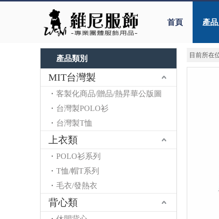
首頁
產品
目前所在位
產品類別
MIT台灣製
客製化商品/贈品/熱昇華公版圖
台灣製POLO衫
台灣製T恤
上衣類
POLO衫系列
T恤/帽T系列
毛衣/發熱衣
背心類
休閒背心