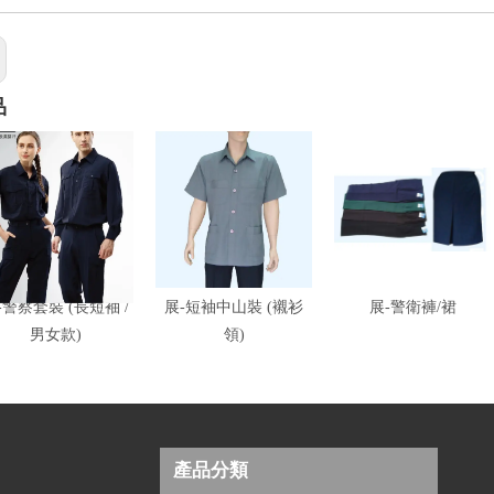
品
-警察套裝 (長短袖 /
展-短袖中山裝 (襯衫
展-警衛褲/裙
男女款)
領)
產品分類