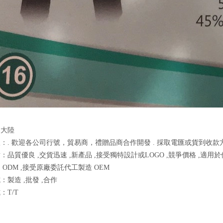
：大陸
：. 歡迎各公司行號，貿易商，禮贈品商合作開發 . 採取電匯或貨到收
：品質優良 ,交貨迅速 ,新產品 ,接受獨特設計或LOGO ,競爭價格 ,適用
 ODM ,接受原廠委託代工製造 OEM
：製造 ,批發 ,合作
：T/T