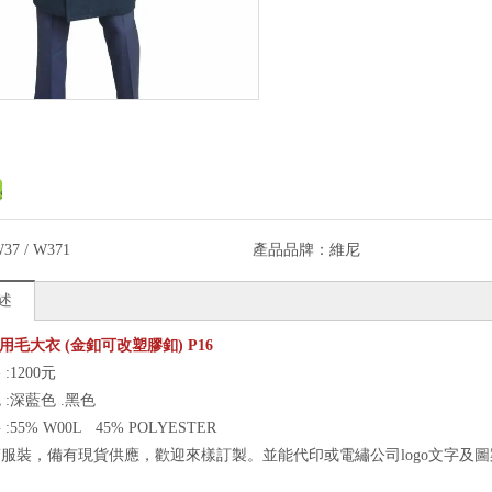
37 / W371
產品品牌：
維尼
述
警用毛大衣 (金釦可改塑膠釦) P16
:1200元
:深藍色 .黑色
55% W00L 45% POLYESTER
服裝，備有現貨供應，歡迎來樣訂製。並能代印或電繡公司logo文字及圖