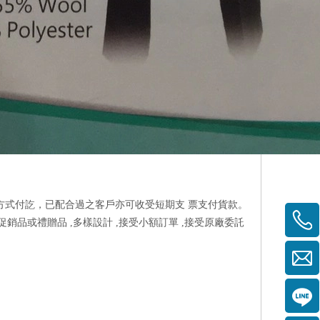
款方式付訖，已配合過之客戶亦可收受短期支 票支付貨款。
於促銷品或禮贈品 ,多樣設計 ,接受小額訂單 ,接受原廠委託