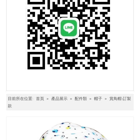
目前所在位置:
首頁
»
產品展示
»
配件類
»
帽子
»
賞鳥帽-訂製
款