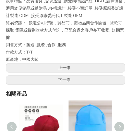
競爭特點：品質優良 ,交貨迅速 ,接受獨特設計或LOGO ,競爭價格 ,
適用於促銷品或禮贈品 ,多樣設計 ,接受小額訂單 ,接受原廠委託設
計製造 ODM ,接受原廠委託代工製造 OEM
貿易資訊：
歡迎公司行號，貿易商，禮贈品商合作開發,
貨款可
採取
電匯或貨到收款方式付訖，已配合過之客戶亦可收受, 短期票
據
銷售方式：製造 ,批發 ,合作 ,服務
付款方式：T/T
原產地：中國大陸
上一條:
下一條:
相關產品