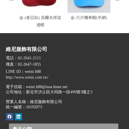
金-(春亞紡) 高爾夫球滾
金-六片機車帽(半網)
金-六
邊帽
10
維尼服飾有限公司
電話：02-2641-2111
傳真：02-2647-1855
LINE ID
：weini.h88
http://www.weini.com.tw/
電子信箱：
weini.h88@msa.hinet.net
公司地址：
新北市汐止區大同路一段499號3樓之3
營業人名稱：維尼服飾有限公司
統一編號：16192073