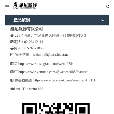
產品類別
維尼服飾有限公司

221
台灣新北市汐止區大同路一段499號3樓之3

電話：02-26412111

傳真：02-26471855

電子信箱：
weini.h88@msa.hinet.net

IG
https://www.instagram.com/weini088/

YT
https://www.youtube.com/@weneed088/featured

臉書粉絲團
https://www.facebook.com/weini.26412111/

Line ID：weini.h88