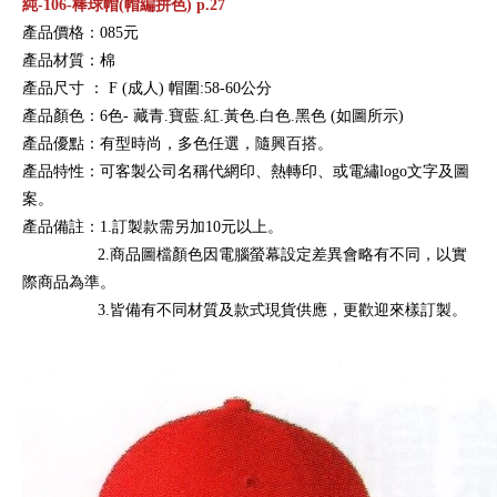
純-106-棒球帽(帽編拼色) p.27
產品價格：085元
產品材質：棉
產品尺寸
：
F (成人) 帽圍:58-60公分
產品顏色：6色-
藏青.寶藍.紅.黃色.白色.黑色
(如圖所示)
產品優點：有型時尚，多色任選，隨興百搭。
產品特性：可客製公司名稱代網印、熱轉印、或電繡logo文字及圖
案。
產品備註：1.訂製款需另加10元以上。
2.商品圖檔顏色因電腦螢幕設定差異會略有不同，以實
際商品為準。
3.皆備有不同材質及款式現貨供應，更歡迎來樣訂製。