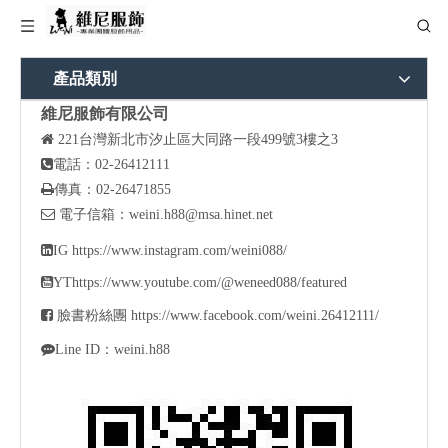
產品類別
維尼服飾有限公司

221
台灣新北市汐止區大同路一段499號3樓之3

電話：02-26412111

傳真：02-26471855

電子信箱：
weini.h88@msa.hinet.net

IG
https://www.instagram.com/weini088/

YT
https://www.youtube.com/@weneed088/featured

臉書粉絲團
https://www.facebook.com/weini.26412111/

Line ID：weini.h88