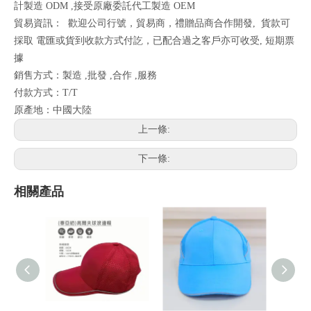
計製造 ODM ,接受原廠委託代工製造 OEM
貿易資訊：
歡迎公司行號，貿易商，禮贈品商合作開發,
貨款可
採取
電匯或貨到收款方式付訖，已配合過之客戶亦可收受, 短期票
據
銷售方式：製造 ,批發 ,合作 ,服務
付款方式：T/T
原產地：中國大陸
上一條:
下一條:
相關產品