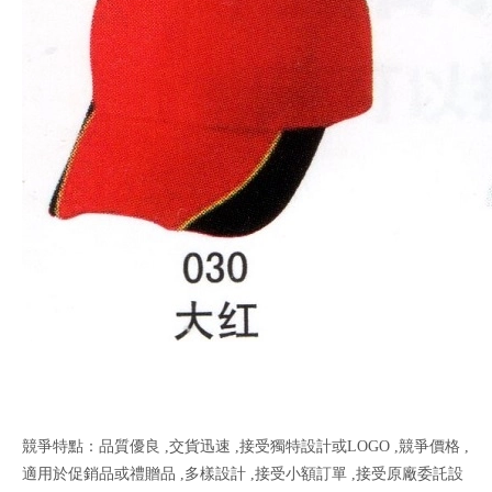
競爭特點：品質優良 ,交貨迅速 ,接受獨特設計或LOGO ,競爭價格 ,
適用於促銷品或禮贈品 ,多樣設計 ,接受小額訂單 ,接受原廠委託設