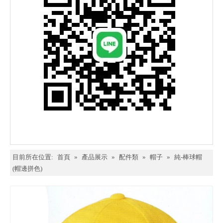
目前所在位置:
首頁
»
產品展示
»
配件類
»
帽子
»
純-棒球帽
(帽邊拼色)