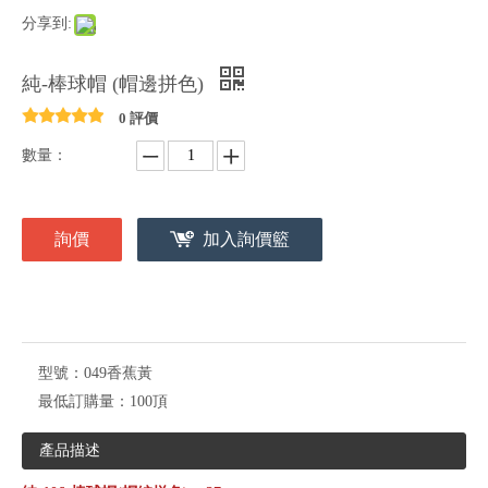
分享到:
純-棒球帽 (帽邊拼色)
0 評價
數量：
詢價
加入詢價籃
型號：
049香蕉黃
最低訂購量：
100頂
產品描述