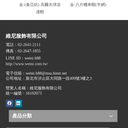
金-(春亞紡) 高爾夫球滾
金-六片機車帽(半網)
金-六
邊帽
10
維尼服飾有限公司
電話：02-2641-2111
傳真：02-2647-1855
LINE ID
：weini.h88
http://www.weini.com.tw/
電子信箱：
weini.h88@msa.hinet.net
公司地址：
新北市汐止區大同路一段499號3樓之3
營業人名稱：維尼服飾有限公司
統一編號：16192073
產品分類