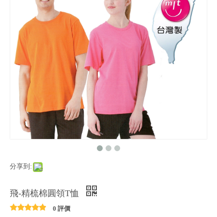
分享到:
飛-精梳棉圓領T恤
0 評價