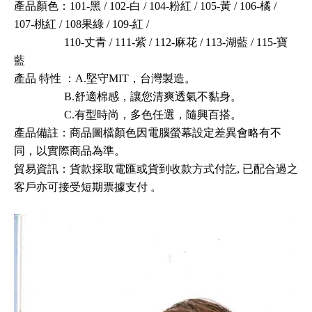
產品顏色：101-黑 / 102-白 / 104-粉紅 / 105-黃 / 106-橘 /
107-桃紅 / 108果綠 / 109-紅 /
110-丈青 / 111-紫 / 112-麻花 / 113-湖藍 / 115-寶
藍
產品
特性
：A.堅守MIT，台灣製造。
B.舒適棉感，讓您清爽透氣不黏身。
C.有型時尚，多色任選，隨興百搭。
產品備註：商品圖檔顏色因電腦螢幕設定差異會略有不
同，以實際商品為準。
貿易資訊
：
貨款採取電匯或貨到收款方式付訖, 已配合過之
客戶亦可接受短期票據支付
。