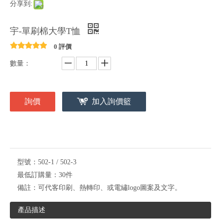
分享到:
宇-單刷棉大學T恤
0 評價
數量：
詢價
加入詢價籃
型號：
502-1 / 502-3
最低訂購量：
30件
備註：
可代客印刷、熱轉印、或電繡logo圖案及文字。
產品描述