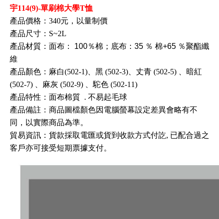
宇114(9)-單刷棉大學T恤
產品價格：340元，以量制價
產品尺寸：S~2L
產品材質：面布：
100％棉；底布：35
％
棉+65
％聚酯纖
維
產品顏色：麻白(502-1)、黑
(502-3)、丈青
(502-5)
、暗紅
(502-7)
、麻灰
(502-9)
、駝色
(502-11)
產品特性：面布棉質
. 不易起毛球
產品備註：商品圖檔顏色因電腦螢幕設定差異會略有不
同，以實際商品為準。
貿易資訊
：
貨款採取電匯或貨到收款方式付訖, 已配合過之
客戶亦可接受短期票據支付
。