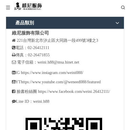
產品類別
維尼服飾有限公司

221
台灣新北市汐止區大同路一段499號3樓之3

電話：02-26412111

傳真：02-26471855

電子信箱：
weini.h88@msa.hinet.net

IG
https://www.instagram.com/weini088/

YT
https://www.youtube.com/@weneed088/featured

臉書粉絲團
https://www.facebook.com/weini.26412111/

Line ID：weini.h88