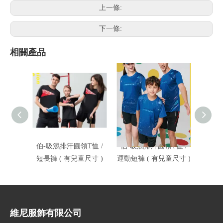
上一條:
下一條:
相關產品
伯-吸濕排汗圓領T恤 /
伯-吸濕排汗圓領T恤 /
伯-吸
短長褲 ( 有兒童尺寸 )
運動短褲 ( 有兒童尺寸 )
短褲 
維尼服飾有限公司