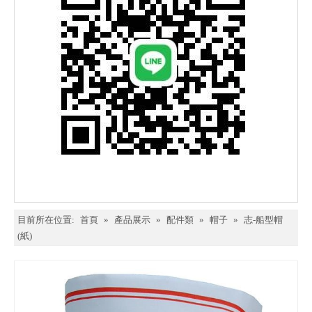
目前所在位置:
首頁
»
產品展示
»
配件類
»
帽子
»
志-船型帽
(紙)