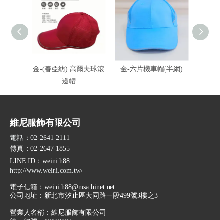
金-(春亞紡) 高爾夫球滾
金-六片機車帽(半網)
金-六
邊帽
10
維尼服飾有限公司
電話：02-2641-2111
傳真：02-2647-1855
LINE ID
：weini.h88
http://www.weini.com.tw/
電子信箱：
weini.h88@msa.hinet.net
公司地址：
新北市汐止區大同路一段499號3樓之3
營業人名稱：維尼服飾有限公司