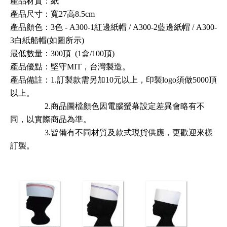
產品材質：紙
產品尺寸
：寬27高8.5cm
產品顏色：3色 - A300-1紅邊紙帽 /
A300-2
藍邊紙帽 /
A300-
3
白紙船帽(如圖所示)
最低數量：300頂 (1盒/100頂)
產品優點：堅守MIT，台灣製造。
產品備註：1.訂製款需另加10元以上
，印製logo須做5000頂
以上
。
2.商品圖檔顏色因電腦螢幕設定差異會略有不
同，以實際商品為準。
3.皆備有不同材質及款式現貨供應，更歡迎來樣
訂製。