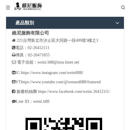
產品類別
維尼服飾有限公司

221
台灣新北市汐止區大同路一段499號3樓之3

電話：02-26412111

傳真：02-26471855

電子信箱：
weini.h88@msa.hinet.net

IG
https://www.instagram.com/weini088/

YT
https://www.youtube.com/@weneed088/featured

臉書粉絲團
https://www.facebook.com/weini.26412111/

Line ID：weini.h88