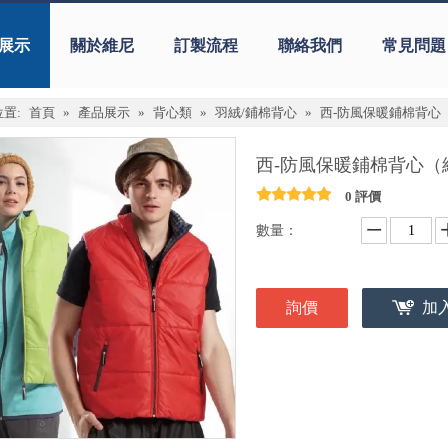
展示
關於維尼
訂製流程
聯絡我們
常見問題
置:
首頁
»
產品展示
»
背心類
»
羽絨/鋪棉背心
»
西-防風保暖鋪棉背心
西-防風保暖鋪棉背心
0 評價
數量：
詢價
加