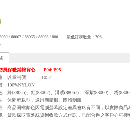
8060 / 88062 / 88065 / 88066 / 880
最低訂購數量：
30件
7
述
- 防風保暖鋪棉背心 P94~P95
格：以量制價
T052
質
：100%NYLON
色
：綠(88065)、紅(88062)
、淺紫(88067) 、深紫(88060) 、粉(8806
性
：
休閒剪裁型
，
適用團體服、團體制服
註：商品圖檔顏色因電腦螢幕設定差異會略有不同，以實際商品
訊：貨款採取電匯或貨到收款方式付訖，已配合過之客戶亦可接