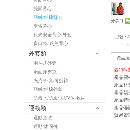
雙面背心
羽絨/鋪棉背心
分享到:
廣告背心
反光安全背心/外套
型號：
8
多口袋/ 釣魚背心
6
外套類
產品描
兩件式外套
西110
兩面穿夾克
產品價
夾克/外套/可拆袖
產品材
羽絨/鋪棉外套
產品顏
防潑水/防風/抗UV/可收納
產品特
運動類
產品備
貿易資
運動套裝
運動/休閒褲