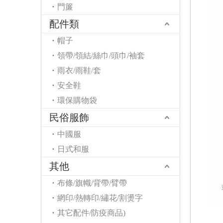
門簾
配件類
帽子
領帶/領結/絲巾/頭巾/袖套
雨衣/雨鞋/套
安全鞋
環保購物袋
民俗服飾
中國服
日式和服
其他
布條/旗幟/背帶/臂帶
網印/熱轉印/繡花/割燙字
其它配件/防疫商品)