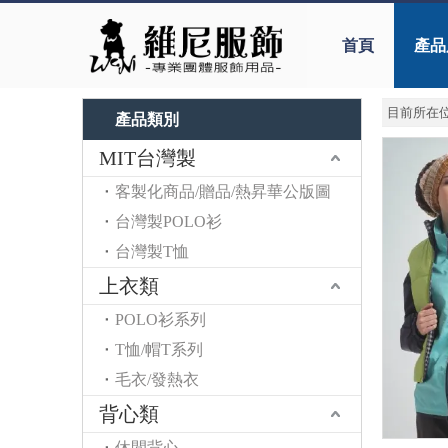
首頁
產品
目前所在位
產品類別
MIT台灣製
客製化商品/贈品/熱昇華公版圖
台灣製POLO衫
台灣製T恤
上衣類
POLO衫系列
T恤/帽T系列
毛衣/發熱衣
背心類
休閒背心