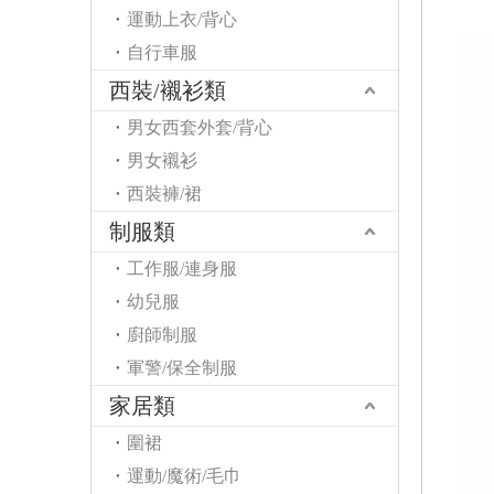
運動上衣/背心
自行車服
西裝/襯衫類
男女西套外套/背心
男女襯衫
西裝褲/裙
制服類
工作服/連身服
幼兒服
廚師制服
軍警/保全制服
家居類
圍裙
運動/魔術/毛巾