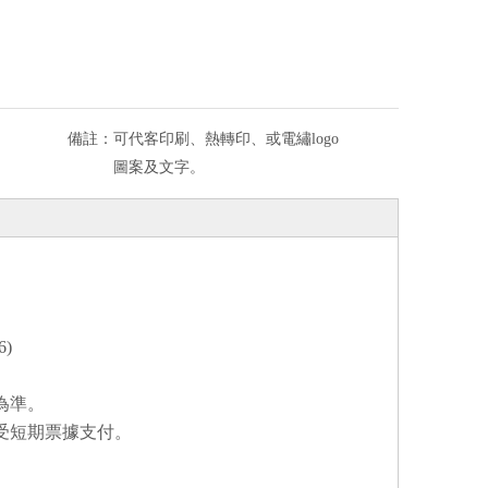
備註：
可代客印刷、熱轉印、或電繡logo
圖案及文字。
6)
為準。
受短期票據支付。