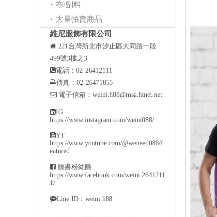
布/副料
大量拍賣商品
維尼服飾有限公司

221
台灣新北市汐止區大同路一段
499號3樓之3

電話：02-26412111

傳真：02-26471855

電子信箱：
weini.h88@msa.hinet.net

IG
https://www.instagram.com/weini088/

YT
https://www.youtube.com/@weneed088/f
eatured

臉書粉絲團
https://www.facebook.com/weini.2641211
1/

Line ID：weini.h88