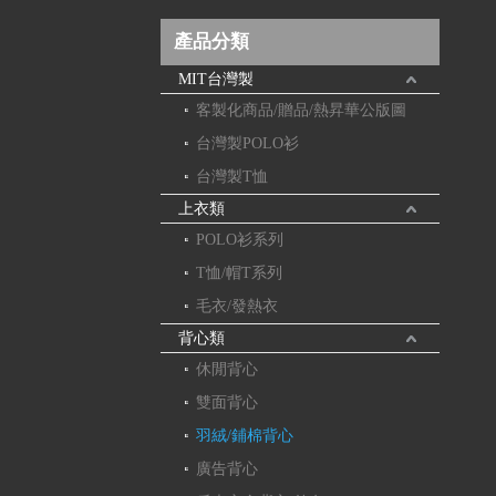
產品分類
MIT台灣製
客製化商品/贈品/熱昇華公版圖
台灣製POLO衫
台灣製T恤
上衣類
POLO衫系列
T恤/帽T系列
毛衣/發熱衣
背心類
休閒背心
雙面背心
羽絨/鋪棉背心
廣告背心