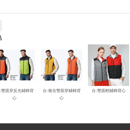
品
-雙面穿反光鋪棉背
台-複合雙面穿鋪棉背
台-雙面輕鋪棉背心
心
心