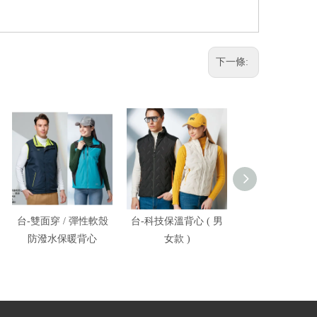
下一條:
台-雙面穿 / 彈性軟殼
台-科技保溫背心 ( 男
台-防潑水彈力
防潑水保暖背心
女款 )
衣外套 / 防潑水
暖背心 (可組