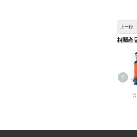
上一條:
相關產
台