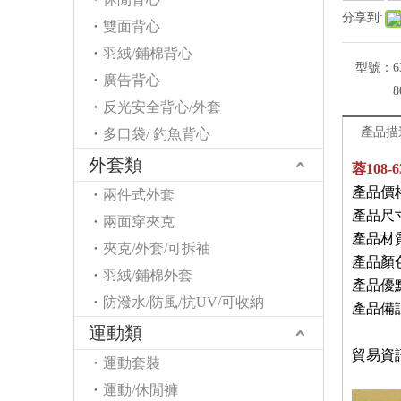
分享到:
雙面背心
羽絨/鋪棉背心
型號：
6
廣告背心
8
反光安全背心/外套
產品描
多口袋/ 釣魚背心
外套類
蓉108
產品價格
兩件式外套
產品尺寸
兩面穿夾克
產品材
夾克/外套/可拆袖
產品顏
羽絨/鋪棉外套
產品優
防潑水/防風/抗UV/可收納
產品備
運動類
2
貿易資
運動套裝
運動/休閒褲