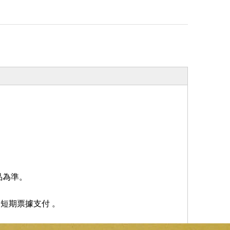
品為準。
受短期票據支付
。