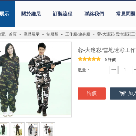
展示
關於維尼
訂製流程
聯絡我們
常見問題
置:
首頁
»
產品展示
»
制服類
»
工作服/連身服
»
蓉-大迷彩/雪地迷彩工
蓉-大迷彩/雪地迷彩工
0 評價
數量：
詢價
加