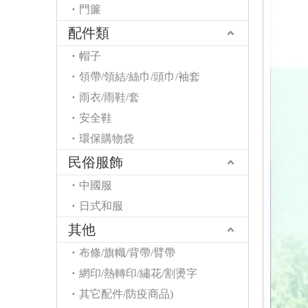
門簾
配件類
帽子
領帶/領結/絲巾/頭巾/袖套
雨衣/雨鞋/套
安全鞋
環保購物袋
民俗服飾
中國服
日式和服
其他
布條/旗幟/背帶/臂帶
網印/熱轉印/繡花/割燙字
其它配件/防疫商品)