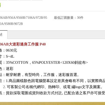
36AB/956A/9560B/7106A/972B/95
最低訂購數量：
30件
0A/9580B/9072B
述
-636AB大迷彩連身工作服 P40
：0630元
：S~4L
質：
35%COTTON
，65%POLYESTER<
120X60斜紋布>
色：迷彩
點：耐穿耐磨
，
有型時尚，工作服
，迷彩服首選
。
註：1.商品圖檔顏色因電腦螢幕設定差異會略有不同，以實際商
.
可客製公司名稱代網印、熱轉印、或電
繡logo文字及圖案。
訊
：
貨款採取電匯或貨到收款方式付訖, 已配合過之客戶亦可接