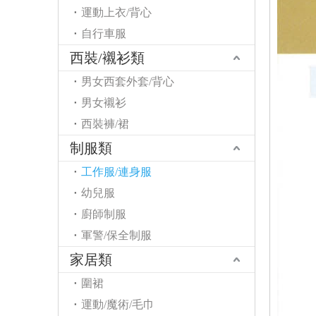
運動上衣/背心
自行車服
西裝/襯衫類
男女西套外套/背心
男女襯衫
西裝褲/裙
制服類
工作服/連身服
幼兒服
廚師制服
軍警/保全制服
家居類
圍裙
運動/魔術/毛巾