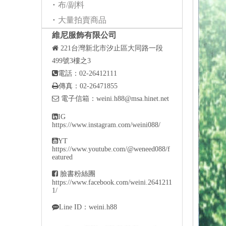
布/副料
大量拍賣商品
維尼服飾有限公司

221
台灣新北市汐止區大同路一段
499號3樓之3

電話：02-26412111

傳真：02-26471855

電子信箱：
weini.h88@msa.hinet.net

IG
https://www.instagram.com/weini088/

YT
https://www.youtube.com/@weneed088/f
eatured

臉書粉絲團
https://www.facebook.com/weini.2641211
1/

Line ID：weini.h88