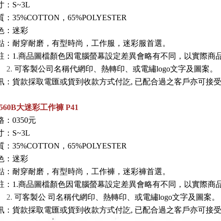
：S~3L
質：
35%COTTON
，65%POLYESTER
色：迷彩
點：耐穿耐磨
，
有型時尚，工作服
，迷彩服首選
。
註：1.商品圖檔顏色因電腦螢幕設定差異會略有不同，以實際商
.
可客製公司名稱代網印、熱轉印、或電繡logo文字及圖案。
訊
：
貨款採取電匯或貨到收款方式付訖, 已配合過之客戶亦可接
9560B大迷彩工作褲 P41
：0350元
：S~3L
質：
35%COTTON
，65%POLYESTER
色：迷彩
點：耐穿耐磨
，
有型時尚，工作褲
，迷彩褲首選
。
註：1.商品圖檔顏色因電腦螢幕設定差異會略有不同，以實際商
.
可客製公
司名稱代網印、熱轉印、或電繡logo文字及圖案。
訊
：
貨款採取電匯或貨到收款方式付訖, 已配合過之客戶亦可接