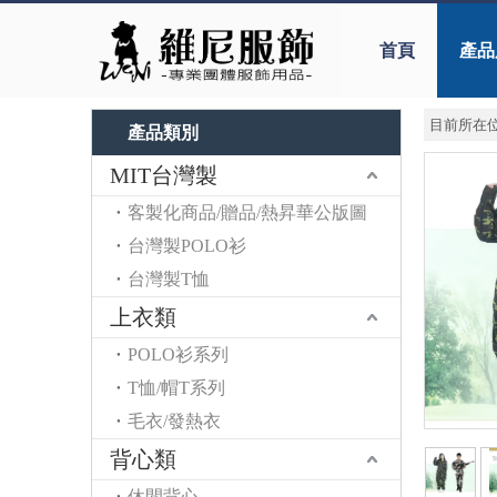
首頁
產品
目前所在位
產品類別
MIT台灣製
客製化商品/贈品/熱昇華公版圖
台灣製POLO衫
台灣製T恤
上衣類
POLO衫系列
T恤/帽T系列
毛衣/發熱衣
背心類
休閒背心