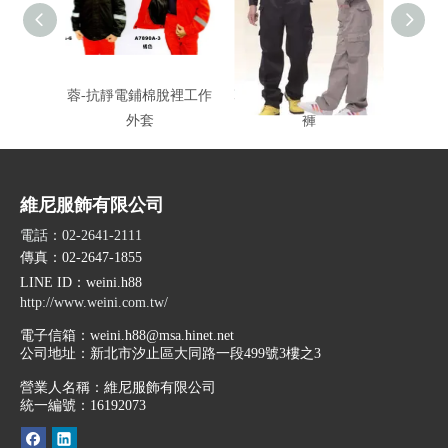
蓉-抗靜電鋪棉脫裡工作
蓉-薄彈力抗靜電工作衫/
蓉-厚
外套
褲
維尼服飾有限公司
電話：02-2641-2111
傳真：02-2647-1855
LINE ID
：weini.h88
http://www.weini.com.tw/
電子信箱：
weini.h88@msa.hinet.net
公司地址：
新北市汐止區大同路一段499號3樓之3
營業人名稱：維尼服飾有限公司
統一編號：16192073