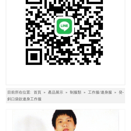
目前所在位置:
首頁
»
產品展示
»
制服類
»
工作服/連身服
»
癸-
斜口袋款連身工作服