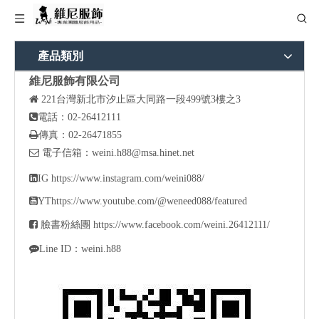
產品類別
維尼服飾有限公司

221
台灣新北市汐止區大同路一段499號3樓之3

電話：02-26412111

傳真：02-26471855

電子信箱：
weini.h88@msa.hinet.net

IG
https://www.instagram.com/weini088/

YT
https://www.youtube.com/@weneed088/featured

臉書粉絲團
https://www.facebook.com/weini.26412111/

Line ID：weini.h88