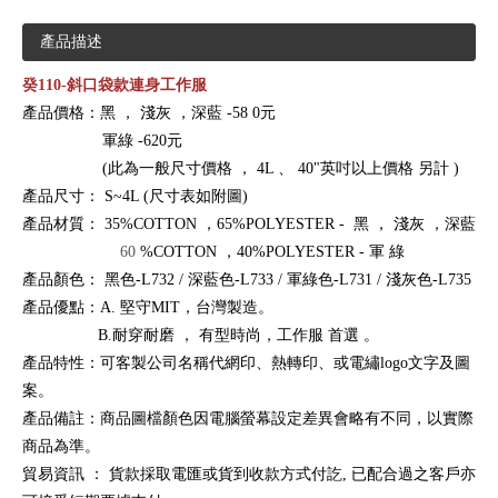
產品描述
癸110-斜口袋款連身工作服
產品價格：黑
，
淺灰
，深藍
-58
0元
軍綠
-620元
(此為一般尺寸價格
，
4L
、
40"英吋以上價格
另計
)
產品尺寸：
S~4L (尺寸表如附圖)
產品材質：
35%COTTON
，65%POLYESTER -
黑
，
淺灰
，深藍
60
%COTTON
，40%POLYESTER -
軍
綠
產品顏色：
黑色-L732 / 深藍色-L733 / 軍綠色-L731 / 淺灰色-L735
產品優點：A.
堅守MIT，台灣製造。
B.耐穿耐磨
，
有型時尚，工作服
首選
。
產品特性：可客製公司名稱代網印、熱轉印、或電繡logo文字及圖
案。
產品備註：商品圖檔顏色因電腦螢幕設定差異會略有不同，以實際
商品為準。
貿易資訊
：
貨款採取電匯或貨到收款方式付訖, 已配合過之客戶亦