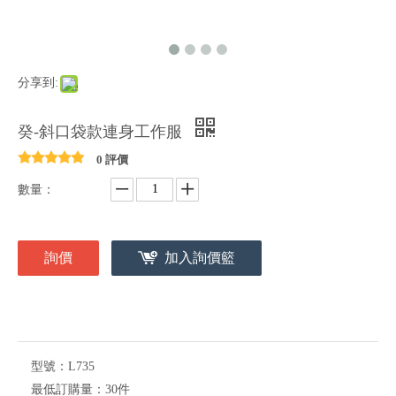
分享到:
癸-斜口袋款連身工作服
0 評價
數量：
詢價
加入詢價籃
型號：
L735
最低訂購量：
30件