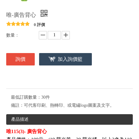
唯-廣告背心
0 評價
數量：
詢價
加入詢價籃
最低訂購數量：
30件
備註：
可代客印刷、熱轉印、或電繡logo圖案及文字。
產品描述
唯115(3)- 廣告背心