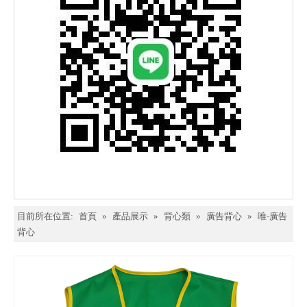
目前所在位置:
首頁
»
產品展示
»
背心類
»
廣告背心
»
唯-廣告
背心