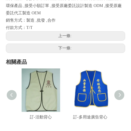
環保產品 ,接受小額訂單 ,接受原廠委託設計製造 ODM ,接受原廠
委託代工製造 OEM
銷售方式：製造 ,批發 ,合作
付款方式：T/T
上一條:
下一條:
相關產品
訂-活動背心
訂-多用途廣告背心
訂