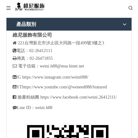
產品類別
維尼服飾有限公司

221
台灣新北市汐止區大同路一段499號3樓之3

電話：02-26412111

傳真：02-26471855

電子信箱：
weini.h88@msa.hinet.net

IG
https://www.instagram.com/weini088/

YT
https://www.youtube.com/@weneed088/featured

臉書粉絲團
https://www.facebook.com/weini.26412111/

Line ID：weini.h88