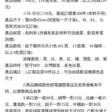
產品價格：100元。
(19.螢光黃、20.螢光橘，以上2色為110
元
)
※珠-聯進口9
0元。最低訂購量200件 (布料不同)
產品尺寸：寬60長65cm
(現貨統一尺寸為L。M、XL、2L
需再另加20元訂做
)
產品材質：烏利布 (另備有多款布料可供挑選，歡迎來電
詢價)
產品顏色：如下圖所示共21色 (01.黑、13.藍紫、16.咖啡，
以上3色需訂
做
)
滾
條
顏色：黑、白、黃、紅、橘、寶藍、綠、紫
產品
特性
：堅守MIT，台灣製造，多色任選
。
產品
備註
：1.
訂
製
品需50件以上
，
可
自由
搭配滾
條
顏色
及
尺
寸
2.
商品圖檔顏色因電腦螢幕設定差異會
略有不
同，以實際商品為準
3.加口袋
一
個30元，綁帶
一
對
15元，拉鍊
一
條3
5
元
，
魔鬼氈
一
對
15元
，
釦
子
一
對
15元
，中國釦
一
對
30元
貿易資訊：貨款採取電匯或貨到收款方式付訖, 已配合過之