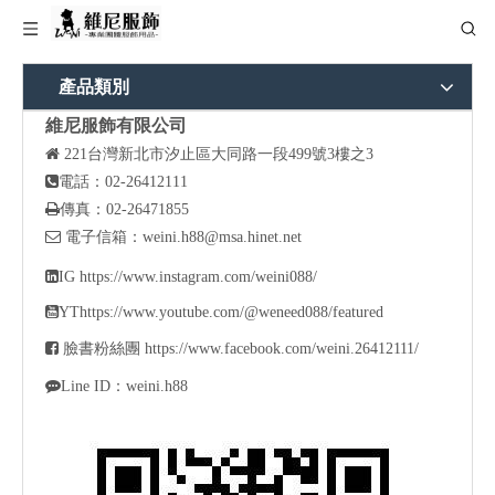
產品類別
維尼服飾有限公司

221
台灣新北市汐止區大同路一段499號3樓之3

電話：02-26412111

傳真：02-26471855

電子信箱：
weini.h88@msa.hinet.net

IG
https://www.instagram.com/weini088/

YT
https://www.youtube.com/@weneed088/featured

臉書粉絲團
https://www.facebook.com/weini.26412111/

Line ID：weini.h88