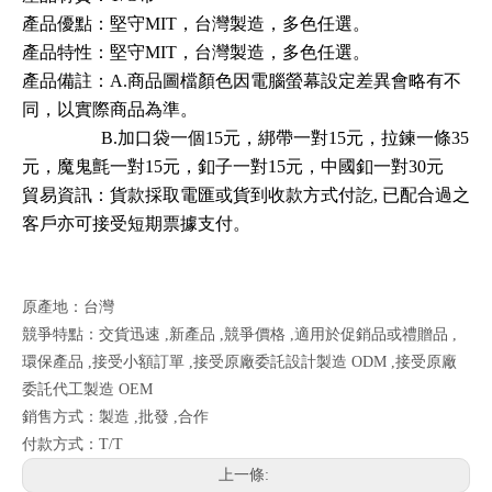
產品優點：堅守MIT，台灣製造
，多色任選
。
產品
特性
：堅守MIT，台灣製造
，多色任選
。
產品備註：A.
商品圖檔顏色因電腦螢幕設定差異會
略有不
同，以實際商品為準。
B.加口袋
一
個15元，
綁帶
一
對
15元，
拉鍊
一
條3
5
元
，
魔鬼氈
一
對
15元
，
釦
子
一
對
15元
，中國釦
一
對
30元
貿易資訊
：
貨款採取電匯或貨到收款方式付訖, 已配合過之
客戶亦可接受短期票據支付
。
原產地：台灣
競爭特點：交貨迅速 ,新產品 ,競爭價格 ,適用於促銷品或禮贈品 ,
環保產品 ,接受小額訂單 ,接受原廠委託設計製造 ODM ,接受原廠
委託代工製造 OEM
銷售方式：製造 ,批發 ,合作
付款方式：T/T
上一條: