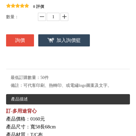
0 評價
數量：
詢價
加入詢價籃
最低訂購數量：
50件
備註：
可代客印刷、熱轉印、或電繡logo圖案及文字。
產品描述
訂-多用途背心
產品價格：0160元
產品尺寸：寬58長68cm
產品材質：T/C布