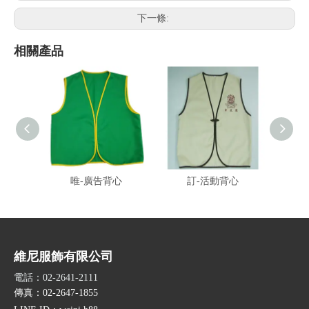
下一條:
相關產品
唯-廣告背心
訂-活動背心
訂-
維尼服飾有限公司
電話：02-2641-2111
傳真：02-2647-1855