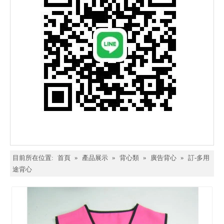
目前所在位置:
首頁
»
產品展示
»
背心類
»
廣告背心
»
訂-多用
途背心