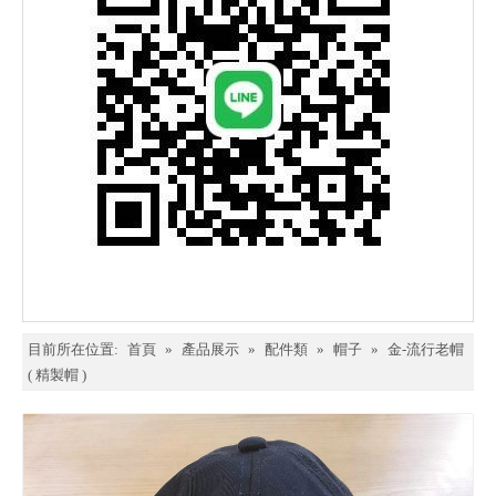
目前所在位置:
首頁
»
產品展示
»
配件類
»
帽子
»
金-流行老帽
( 精製帽 )