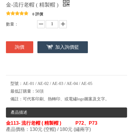
金-流行老帽 ( 精製帽 )
0 評價
數量：
詢價
加入詢價籃
型號：
AE-01 / AE-02 / AE-03 / AE-04 / AE-05
最低訂購量：
50頂
備註：
可代客印刷、熱轉印、或電繡logo圖案及文字。
產品描述
金113- 流行老帽 ( 精製帽 )
P72、P73
產品價格：130
元 (
空帽)
/ 180元 (
繡兩字)