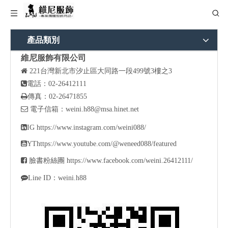
產品類別
維尼服飾有限公司

221
台灣新北市汐止區大同路一段499號3樓之3

電話：02-26412111

傳真：02-26471855

電子信箱：
weini.h88@msa.hinet.net

IG
https://www.instagram.com/weini088/

YT
https://www.youtube.com/@weneed088/featured

臉書粉絲團
https://www.facebook.com/weini.26412111/

Line ID：weini.h88