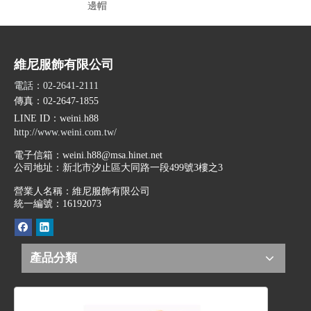
邊帽
10
維尼服飾有限公司
電話：02-2641-2111
傳真：02-2647-1855
LINE ID
：weini.h88
http://www.weini.com.tw/
電子信箱：
weini.h88@msa.hinet.net
公司地址：
新北市汐止區大同路一段499號3樓之3
營業人名稱：維尼服飾有限公司
統一編號：16192073
產品分類