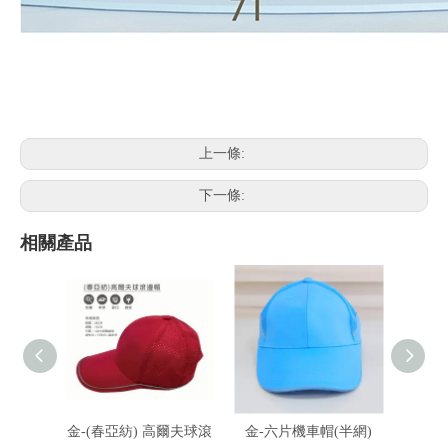
上一條:
下一條:
相關產品
金-(春亞紡) 高爾夫球滾
金-六片機車帽(半網)
金-六