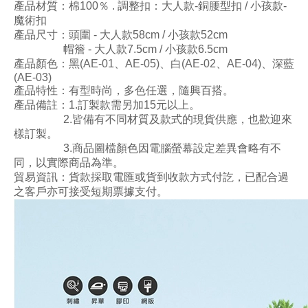
產品材質：棉100％ . 調整扣
：
大人款-銅腰型扣
/ 小孩
款-
魔術扣
產品尺寸：頭圍 - 大人款58
cm / 小孩
款52
cm
帽簷
- 大人款7.5
cm / 小孩
款6.5
cm
產品顏色：黑(AE-01
、
AE-05)
、
白(AE-02
、
AE-04)
、
深藍
(AE-03
)
產品特性：
有型時尚，多色任選，隨興百搭。
產品備註：1.訂製款需另加15元以上。
2.皆備有不同材質及款式的現貨供應，也歡迎來
樣訂製。
3.商品圖檔顏色因電腦螢幕設定差異會略有不
同
，以實際
商
品
為
準
。
貿易資訊：貨款採取電匯或貨到收款方式付訖，已配合過
之客戶亦可接受短期票據支付。