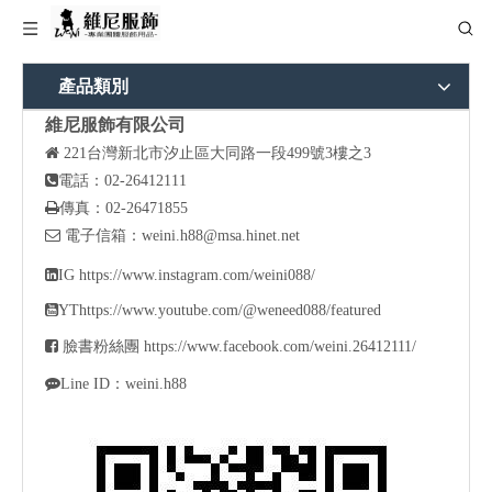
產品類別
維尼服飾有限公司

221
台灣新北市汐止區大同路一段499號3樓之3

電話：02-26412111

傳真：02-26471855

電子信箱：
weini.h88@msa.hinet.net

IG
https://www.instagram.com/weini088/

YT
https://www.youtube.com/@weneed088/featured

臉書粉絲團
https://www.facebook.com/weini.26412111/

Line ID：weini.h88