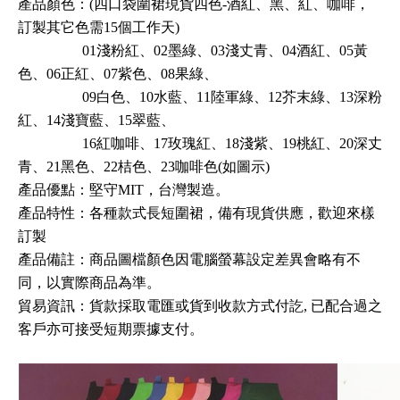
產品顏色：
(
四口袋圍裙現貨四色-酒紅
、黑
、紅
、咖啡
，
訂製其它色需15個工作天
)
01淺粉紅
、02墨綠
、03淺丈青
、04酒紅
、05黃
色
、06正紅
、07紫色
、08果綠
、
09白色
、10水藍
、11陸軍綠
、12芥末綠
、13深粉
紅
、14淺寶藍
、15翠藍
、
16紅咖啡
、17玫瑰紅
、18淺紫
、19桃紅
、20深丈
青
、21黑色
、22桔色
、23咖啡色
(如圖示)
產品優點：堅守MIT，台灣製造。
產品特性：
各種款式長短圍裙
，備有現貨供應
，歡迎來樣
訂製
產品備註：商品圖檔顏色因電腦螢幕設定差異會略有不
同，以實際商品為準。
貿易資訊
：
貨款採取電匯或貨到收款方式付訖, 已配合過之
客戶亦可接受短期票據支付
。