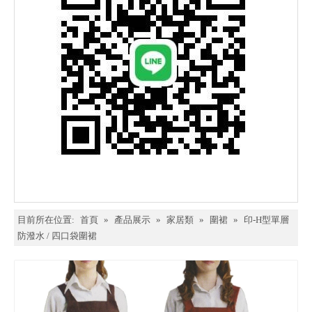
目前所在位置:
首頁
»
產品展示
»
家居類
»
圍裙
»
印-H型單層
防潑水 / 四口袋圍裙