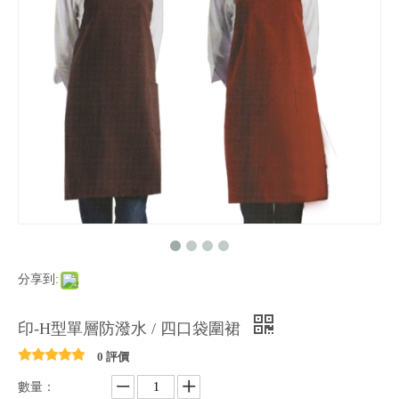
分享到:
印-H型單層防潑水 / 四口袋圍裙
0 評價
數量：