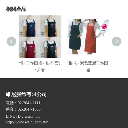
相關產品
情- 工作圍裙 / 袖衣(套)
雅/同- 素色雙層工作圍
雅
/ 外套
裙
維尼服飾有限公司
電話：02-2641-2111
傳真：02-2647-1855
LINE ID
：weini.h88
http://www.weini.com.tw/