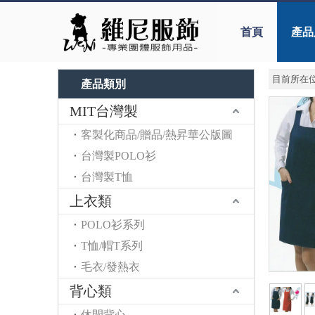
首頁
產品
目前所在位
產品類別
MIT台灣製
客製化商品/贈品/熱昇華公版圖
台灣製POLO衫
台灣製T恤
上衣類
POLO衫系列
T恤/帽T系列
毛衣/發熱衣
背心類
休閒背心