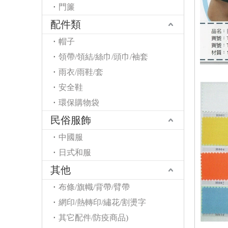
門簾
配件類
帽子
領帶/領結/絲巾/頭巾/袖套
雨衣/雨鞋/套
安全鞋
環保購物袋
民俗服飾
中國服
日式和服
其他
布條/旗幟/背帶/臂帶
網印/熱轉印/繡花/割燙字
其它配件/防疫商品)