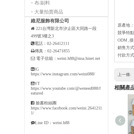
布/副料
大量拍賣商品
維尼服飾有限公司
原產地

221
台灣新北市汐止區大同路一段
競爭特點
499號3樓之3
ODM 

電話：02-26412111
銷售方式

傳真：02-26471855
付款方式

電子信箱：
weini.h88@msa.hinet.net

IG
https://www.instagram.com/weini088/
上一條:

YT
相關產
https://www.youtube.com/@weneed088/f
eatured

臉書粉絲團
https://www.facebook.com/weini.2641211
1/

Line ID：weini.h88