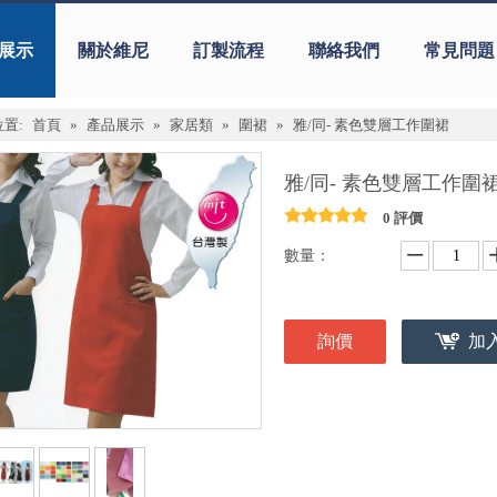
展示
關於維尼
訂製流程
聯絡我們
常見問題
置:
首頁
»
產品展示
»
家居類
»
圍裙
»
雅/同- 素色雙層工作圍裙
雅/同- 素色雙層工作圍
0 評價
數量：
詢價
加