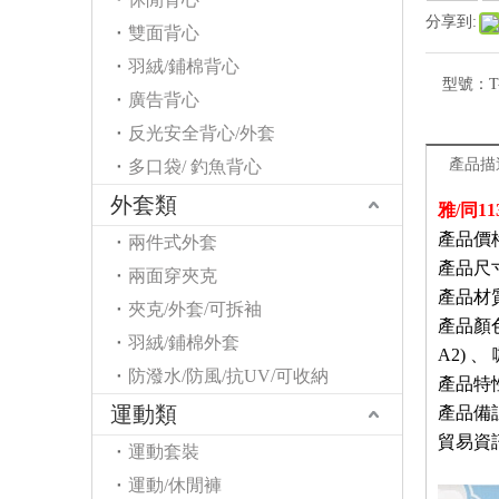
分享到:
雙面背心
羽絨/鋪棉背心
型號：
T
廣告背心
反光安全背心/外套
產品描
多口袋/ 釣魚背心
外套類
雅/同1
產品價格：
兩件式外套
產品尺
兩面穿夾克
產品材
夾克/外套/可拆袖
產品顏
羽絨/鋪棉外套
A2)
、
防潑水/防風/抗UV/可收納
產品特
運動類
產品備
貿易資
運動套裝
運動/休閒褲