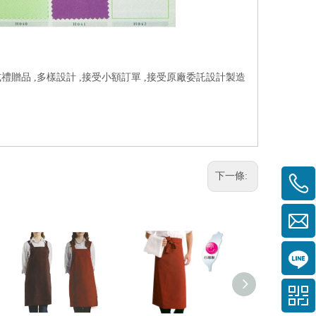
或禮贈品 ,多樣設計 ,接受小額訂單 ,接受原廠委託設計製造
下一條: