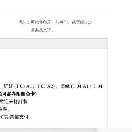
備註：
可代客印刷、熱轉印、或電繡logo
圖案及文字。
、鮮紅
(T-03-A1 /
T-03-A2)
、墨綠
(T-04-A1 /
T-04-
色可參考附圖色卡)
歡迎來樣訂製
為準。
受短期票據支付
。