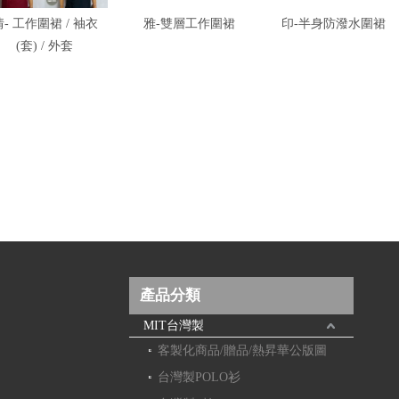
情- 工作圍裙 / 袖衣
雅-雙層工作圍裙
印-半身防潑水圍裙
(套) / 外套
產品分類
MIT台灣製
客製化商品/贈品/熱昇華公版圖
台灣製POLO衫