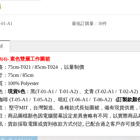
-01-A1
最低訂購量：
30件
述
13(4)- 素色雙層工作圍裙
75cm-T021 / 8
5cm-T024
，以量制價
寸：
75cm /
85cm
質：
100% Polyester
色：
現貨6色
：黑(T-01-A1 /
T-01-A2)
、丈青
(T-02-A1 /
T-02-A2)
咖啡
(T-05-A1 /
T-05-A2)
、暗紅
(T-06-A1 /
T-06-A2)
(訂製款顏
性：
堅守MIT，台灣製造。
各種款式長短圍裙
，備有現貨供應
，
註：商品圖檔顏色因電腦螢幕設定差異會略有不同，以實際商品
訊
：
貨款採取電匯或貨到收款方式付訖, 已配合過之客戶亦可接