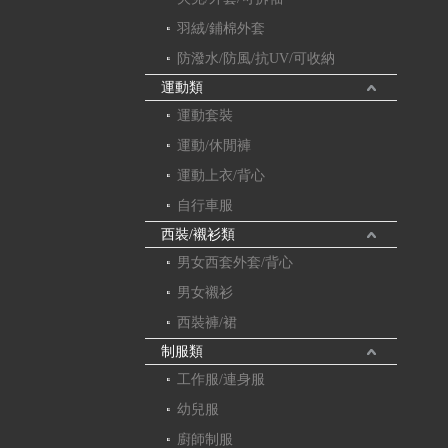
羽絨/鋪棉外套
防潑水/防風/抗UV/可收納
運動類
運動套裝
運動/休閒褲
運動上衣/背心
自行車服
西裝/襯衫類
男女西套外套/背心
男女襯衫
西裝褲/裙
制服類
工作服/連身服
幼兒服
廚師制服