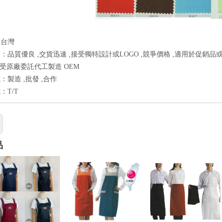
：台灣
：品質優良 ,交貨迅速 ,接受獨特設計或LOGO ,競爭價格 ,適用於促銷品
,接受原廠委託代工製造 OEM
：製造 ,批發 ,合作
：T/T
品