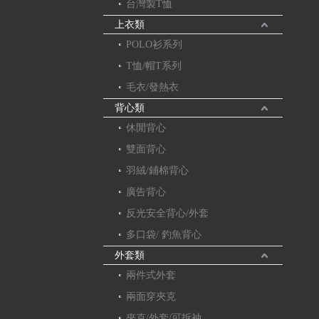
台灣製T恤
上衣類
POLO衫系列
T恤/帽T系列
毛衣/發熱衣
背心類
休閒背心
雙面背心
羽絨/鋪棉背心
廣告背心
反光安全背心/外套
多口袋/ 釣魚背心
外套類
兩件式外套
兩面穿夾克
夾克/外套/可拆袖