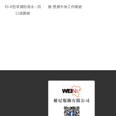
印-H型單層防潑水 / 四
雅-雙層半身工作圍裙
圍裙 (訂製款) /
口袋圍裙