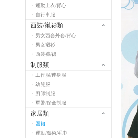
運動上衣/背心
自行車服
西裝/襯衫類
男女西套外套/背心
男女襯衫
西裝褲/裙
制服類
工作服/連身服
幼兒服
廚師制服
軍警/保全制服
家居類
圍裙
運動/魔術/毛巾