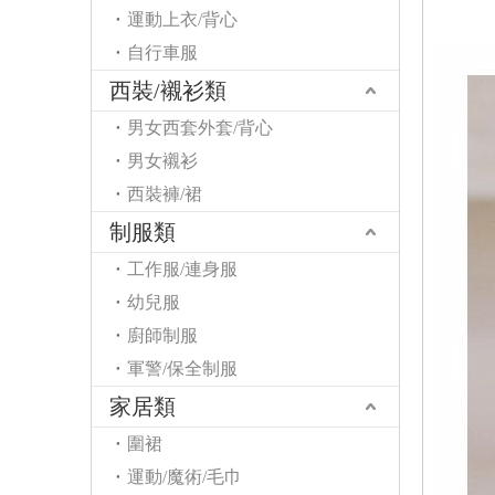
運動上衣/背心
自行車服
西裝/襯衫類
男女西套外套/背心
男女襯衫
西裝褲/裙
制服類
工作服/連身服
幼兒服
廚師制服
軍警/保全制服
家居類
圍裙
運動/魔術/毛巾