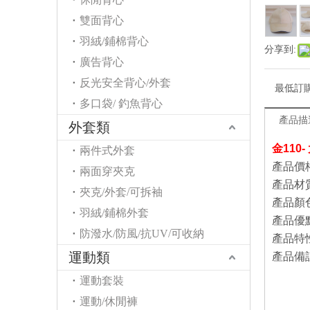
雙面背心
羽絨/鋪棉背心
分享到:
廣告背心
反光安全背心/外套
最低訂
多口袋/ 釣魚背心
產品描
外套類
金110-
兩件式外套
產品價
兩面穿夾克
產品材
夾克/外套/可拆袖
產品顏
羽絨/鋪棉外套
產品優
防潑水/防風/抗UV/可收納
產品特
運動類
產品備
2.商
運動套裝
3.
運動/休閒褲