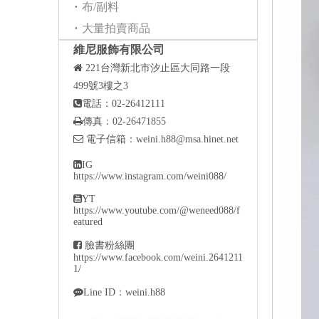
布/副料
大量拍賣商品
維尼服飾有限公司

221
台灣新北市汐止區大同路一段
499號3樓之3

電話：02-26412111

傳真：02-26471855

電子信箱：
weini.h88@msa.hinet.net

IG
https://www.instagram.com/weini088/

YT
https://www.youtube.com/@weneed088/f
eatured

臉書粉絲團
https://www.facebook.com/weini.2641211
1/

Line ID：weini.h88