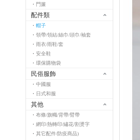
門簾
配件類
帽子
領帶/領結/絲巾/頭巾/袖套
雨衣/雨鞋/套
安全鞋
環保購物袋
民俗服飾
中國服
日式和服
其他
布條/旗幟/背帶/臂帶
網印/熱轉印/繡花/割燙字
其它配件/防疫商品)