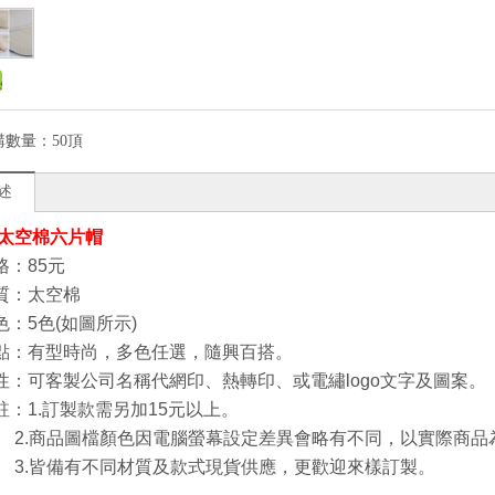
購數量：
50頂
述
太空棉六片帽
格：85元
質：太空棉
色：5色(如圖所示)
點：有型時尚，多色任選，隨興百搭。
性：可客製公司名稱代網印、熱轉印、或電繡logo文字及圖案。
註：1.訂製款需另加15元以上。
品圖檔顏色因電腦螢幕設定差異會略有不同，以實際商品
皆備有不同材質及款式現貨供應，更歡迎來樣訂製。