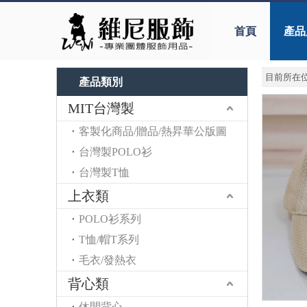
首頁
產品
目前所在位
產品類別
MIT台灣製
客製化商品/贈品/熱昇華公版圖
台灣製POLO衫
台灣製T恤
上衣類
POLO衫系列
T恤/帽T系列
毛衣/發熱衣
背心類
休閒背心