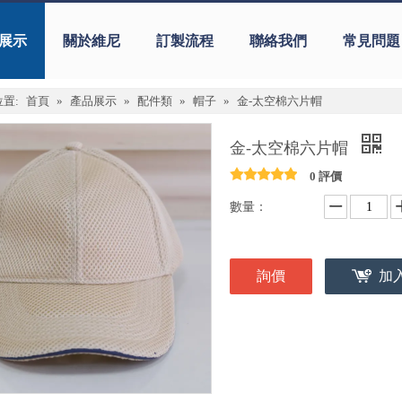
展示
關於維尼
訂製流程
聯絡我們
常見問題
置:
首頁
»
產品展示
»
配件類
»
帽子
»
金-太空棉六片帽
金-太空棉六片帽
0 評價
數量：
詢價
加