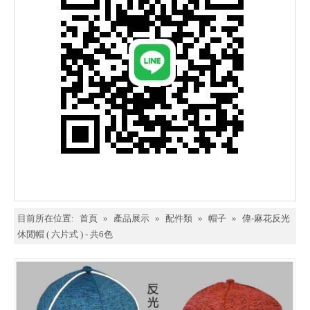
目前所在位置:
首頁
»
產品展示
»
配件類
»
帽子
»
偉-麻花反光
休閒帽 ( 六片式 ) - 共6色