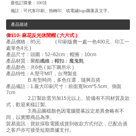
最低訂購量：
100頂
備註：
可代客印刷、熱轉印、或電繡logo圖案及文字。
產品描述
偉110- 麻花反光休閒帽 ( 六片式 )
產品價格：85
元 ( 印刷版費一處一色400元、印工一
處單色4元 )
產品尺寸：頭圍：52~62
cm；帽簷：10
cm
產品材質：
聚酯
纖維；帽扣：魔鬼氈
產品顏色：共6色 ( 如下圖所示 )
產品特性：A.堅守MIT，台灣製造
B.有型時尚
，多色任選
，隨興百搭
產品備註：1.
最大印刷尺寸：前面寬9cm*5.5cm、側面
7
cm
2.
訂
製款需另加15元以上。皆備有不同材質及款
式，歡迎來樣訂製。
3.
商品圖檔顏色因電腦螢幕設定差異會略有不
同
，以實際
商
品
為
準
。
貿易資訊：貨款採取電匯或貨到收款方式付訖，已配合過
之客戶亦可接受短期票據支付。