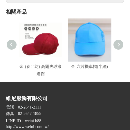
相關產品
金-(春亞紡) 高爾夫球滾
金-六片機車帽(半網)
金-六
邊帽
10
維尼服飾有限公司
電話：02-2641-2111
傳真：02-2647-1855
LINE ID
：weini.h88
http://www.weini.com.tw/