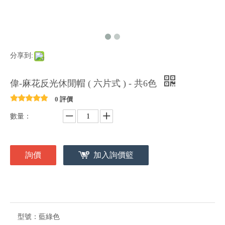
分享到:
偉-麻花反光休閒帽 ( 六片式 ) - 共6色
0 評價
數量：
詢價
加入詢價籃
型號：
藍綠色