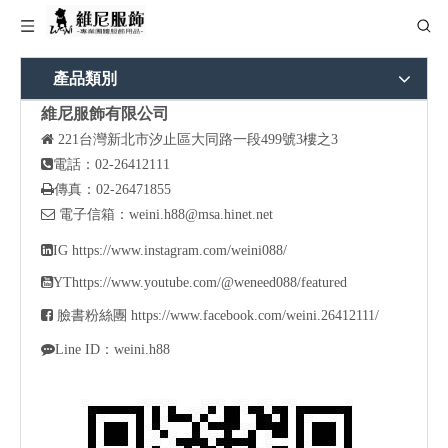
產品類別
維尼服飾有限公司

221
台灣新北市汐止區大同路一段499號3樓之3

電話：02-26412111

傳真：02-26471855

電子信箱：
weini.h88@msa.hinet.net

IG
https://www.instagram.com/weini088/

YT
https://www.youtube.com/@weneed088/featured

臉書粉絲團
https://www.facebook.com/weini.26412111/

Line ID：weini.h88