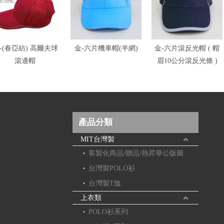
-(春亞紡) 高爾夫球
金-六片機車帽(半網)
金-六片滾反光帽 ( 帽
滾邊帽
眉10公分滾反光條 )
產品分類
MIT台灣製
客製化商品/贈品/熱昇華公版圖
台灣製POLO衫
台灣製T恤
上衣類
POLO衫系列