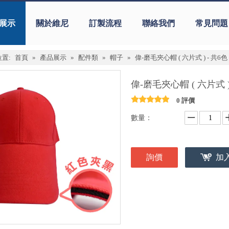
展示
關於維尼
訂製流程
聯絡我們
常見問題
置:
首頁
»
產品展示
»
配件類
»
帽子
»
偉-磨毛夾心帽 ( 六片式 ) - 共6色
偉-磨毛夾心帽 ( 六片式 )
0 評價
數量：
詢價
加