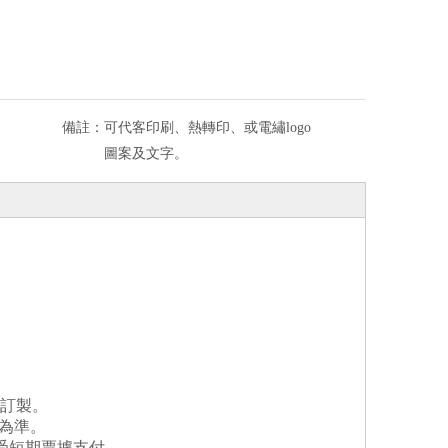
備註：
可代客印刷、熱轉印、或電繡logo
圖案及文字。
樣訂製。
為
準
。
受短期票據支付。