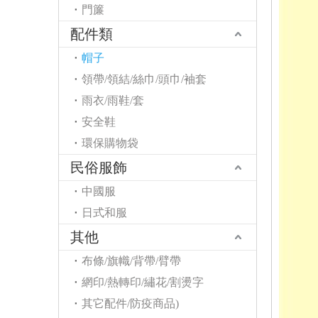
門簾
配件類
帽子
領帶/領結/絲巾/頭巾/袖套
雨衣/雨鞋/套
安全鞋
環保購物袋
民俗服飾
中國服
日式和服
其他
布條/旗幟/背帶/臂帶
網印/熱轉印/繡花/割燙字
其它配件/防疫商品)