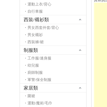
運動上衣/背心
自行車服
西裝/襯衫類
男女西套外套/背心
男女襯衫
西裝褲/裙
制服類
工作服/連身服
幼兒服
廚師制服
軍警/保全制服
家居類
圍裙
運動/魔術/毛巾