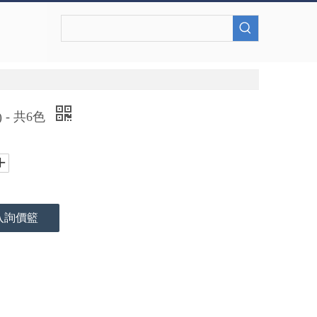
 - 共6色
入詢價籃