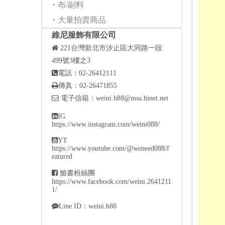
布/副料
大量拍賣商品
維尼服飾有限公司

221
台灣新北市汐止區大同路一段
499號3樓之3

電話：02-26412111

傳真：02-26471855

電子信箱：
weini.h88@msa.hinet.net

IG
https://www.instagram.com/weini088/

YT
https://www.youtube.com/@weneed088/f
eatured

臉書粉絲團
https://www.facebook.com/weini.2641211
1/

Line ID：weini.h88