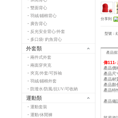
雙面背心
羽絨/鋪棉背心
分享到:
廣告背心
反光安全背心/外套
型號：
多口袋/ 釣魚背心
外套類
產品描
兩件式外套
偉111-
兩面穿夾克
產品價
夾克/外套/可拆袖
產品尺寸
產品材
羽絨/鋪棉外套
產品顏色
防潑水/防風/抗UV/可收納
產品特
B.
運動類
產品備註
運動套裝
2
3
運動/休閒褲
貿易資