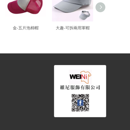
金-五片泡棉帽
大趣-可拆兩用軍帽
大趣-六片網