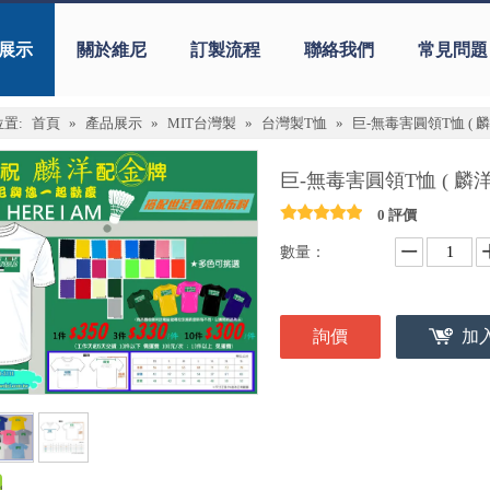
展示
關於維尼
訂製流程
聯絡我們
常見問題
置:
首頁
»
產品展示
»
MIT台灣製
»
台灣製T恤
»
巨-無毒害圓領T恤 ( 麟
巨-無毒害圓領T恤 ( 麟洋
0 評價
數量：
詢價
加