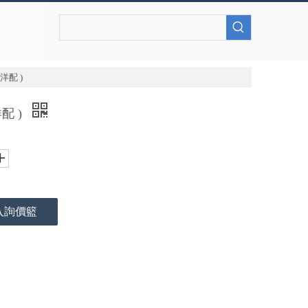
洋配 )
配 )
入詢價籃