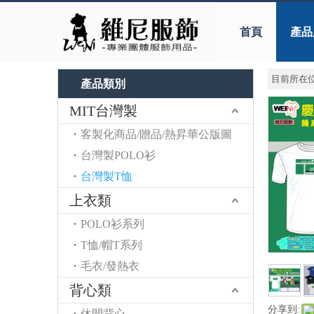
首頁
產品
目前所在位
產品類別
MIT台灣製
客製化商品/贈品/熱昇華公版圖
台灣製POLO衫
台灣製T恤
上衣類
POLO衫系列
T恤/帽T系列
毛衣/發熱衣
背心類
分享到:
休閒背心