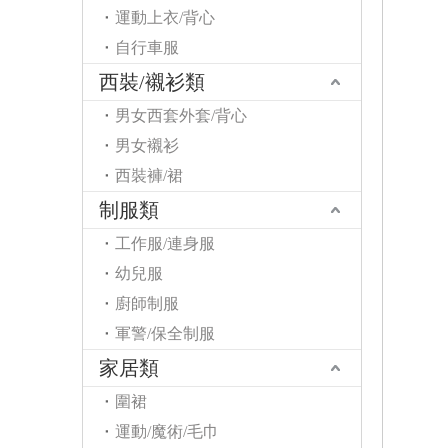
運動上衣/背心
自行車服
西裝/襯衫類
男女西套外套/背心
男女襯衫
西裝褲/裙
制服類
工作服/連身服
幼兒服
廚師制服
軍警/保全制服
家居類
圍裙
運動/魔術/毛巾