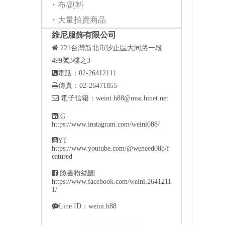
布/副料
大量拍賣商品
維尼服飾有限公司

221
台灣新北市汐止區大同路一段
499號3樓之3

電話：02-26412111

傳真：02-26471855

電子信箱：
weini.h88@msa.hinet.net

IG
https://www.instagram.com/weini088/

YT
https://www.youtube.com/@weneed088/f
eatured

臉書粉絲團
https://www.facebook.com/weini.2641211
1/

Line ID：weini.h88