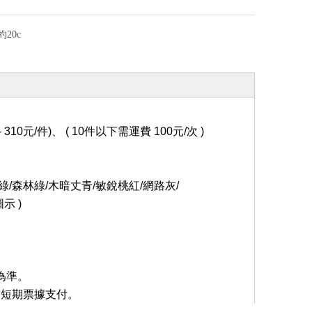
20c
 310元/件)、 ( 10件以下需運費 100元/次 )
綠/森林綠/木暗丈青/敏銳桃紅/網路灰/
示 )
為準。
受短期票據支付
。