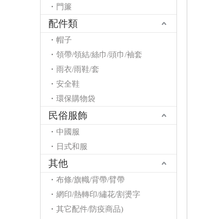
門簾
配件類
帽子
領帶/領結/絲巾/頭巾/袖套
雨衣/雨鞋/套
安全鞋
環保購物袋
民俗服飾
中國服
日式和服
其他
布條/旗幟/背帶/臂帶
網印/熱轉印/繡花/割燙字
其它配件/防疫商品)