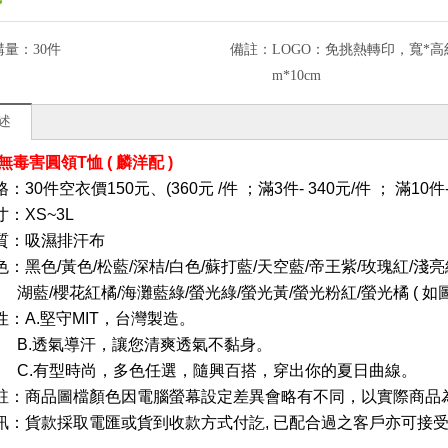
購量：
30件
備註：
LOGO：免挑熱轉印，寬*高約
m*10cm
述
 無毒害圓領T恤 ( 麟洋配 )
：30件空衣價150元、(360元
/件
；滿3件- 340元/件
；
滿10件-
：XS~3L
質
：
吸濕排汗布
：黑色/黃色/松藍/深桔/白色/蘇打藍/天空藍/帝王紫/玫瑰紅/淺亮
櫻花紅橘/海灘藍綠/螢光綠/螢光黃/螢光粉紅/螢光橘 ( 如圖
性
：A.堅守MIT，台灣製造。
透氣導汗，讓您清爽透氣不黏身。
型時尚，多色任選，隨興百搭，穿出你的夏日曲線。
註：商品圖檔顏色因電腦螢幕設定差異會略有不同，以實際商品
訊
：
貨款採取電匯或貨到收款方式付訖, 已配合過之客戶亦可接