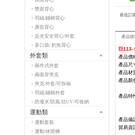
雙面背心
最低訂
羽絨/鋪棉背心
廣告背心
反光安全背心/外套
產品描
多口袋/ 釣魚背心
巨113-
外套類
產品價格
產品尺寸
兩件式外套
產品材
兩面穿夾克
產品顏色
夾克/外套/可拆袖
湖藍/
羽絨/鋪棉外套
產品
特
防潑水/防風/抗UV/可收納
B.
運動類
C.有
產品備
運動套裝
貿易資
運動/休閒褲