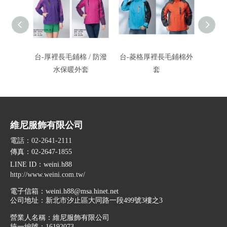
台-厚裡長毛鋪棉 / 防潑
台-菱格厚裡長毛鋪棉外
台-防
水保暖外套
套
/
維尼服飾有限公司
電話：02-2641-2111
傳真：02-2647-1855
LINE ID
：weini.h88
http://www.weini.com.tw/
電子信箱：
weini.h88@msa.hinet.net
公司地址：
新北市汐止區大同路一段499號3樓之3
營業人名稱：維尼服飾有限公司
統一編號：16192073