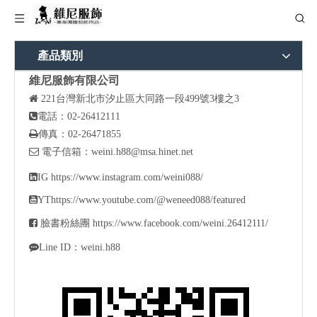
產品類別
維尼服飾有限公司

221
台灣新北市汐止區大同路一段499號3樓之3

電話：02-26412111

傳真：02-26471855

電子信箱：
weini.h88@msa.hinet.net

IG
https://www.instagram.com/weini088/

YT
https://www.youtube.com/@weneed088/featured

臉書粉絲團
https://www.facebook.com/weini.26412111/

Line ID：weini.h88