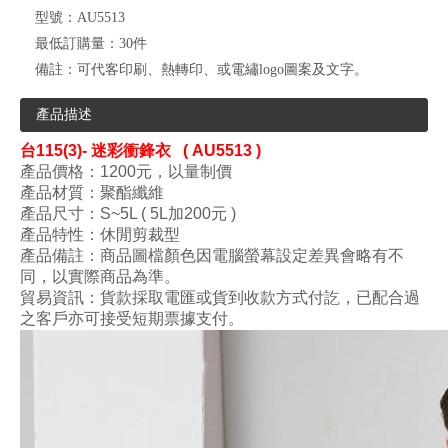
型號：
AU5513
最低訂購量：
30件
備註：
可代客印刷、熱轉印、或電繡logo圖案及文字。
產品描述
台
115(3)- 迷彩衝鋒衣
( AU5513 )
產品價格：1200
元，以量制價
產品材質：聚酯纖維
產品尺寸
：S~5L ( 5L加200元 )
產品特性：休閒剪裁型
產品備註：商品圖檔顏色因電腦螢幕設定差異會略有不
同，以實際商品為準。
貿易資訊：貨款採取電匯或貨到收款方式付訖，已配合過
之客戶亦可接受短期票據支付。