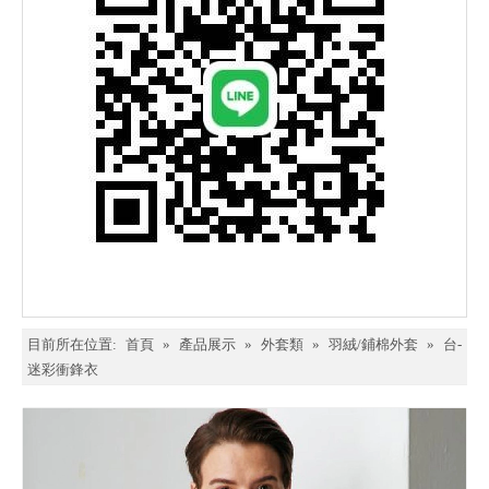
目前所在位置:
首頁
»
產品展示
»
外套類
»
羽絨/鋪棉外套
»
台-
迷彩衝鋒衣