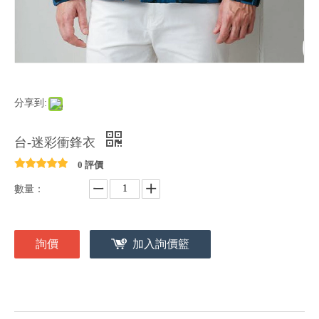
分享到:
台-迷彩衝鋒衣
0 評價
數量：
詢價
加入詢價籃