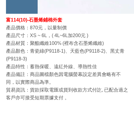
富114(10)-石墨烯鋪棉外套
產品價格：870元，以量制價
產品尺寸：XS ~ 6L，
(
4L~6L加200
元 )
產品材質：聚酯纖維100% (裡布含石墨烯纖維)
產品顏色：青瓷綠
(P9118-1)
、天藍色
(P9118-2)
、黑丈青
(P9118-3)
產品特性：蓄熱保暖、遠紅外線
、導熱性佳
產品備註：商品圖檔顏色因電腦螢幕設定差異會略有不
同，以實際商品為準。
貿易資訊
：貨款採取電匯或貨到收款方式付訖, 已配合過之
客戶亦可接受短期票據支付
。