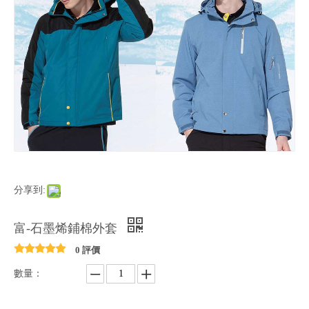
分享到:
富-石墨烯鋪棉外套
0 評價
數量：