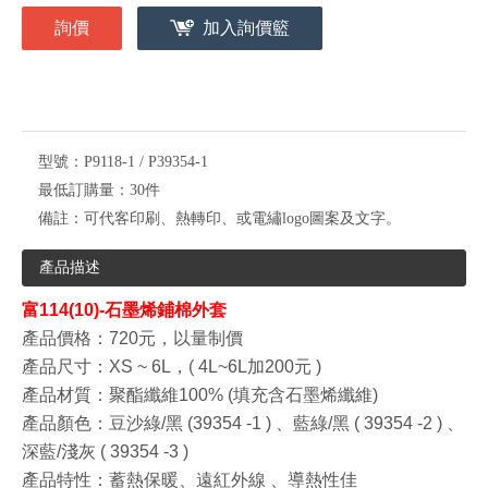
詢價
加入詢價籃
型號：
P9118-1 / P39354-1
最低訂購量：
30件
備註：
可代客印刷、熱轉印、或電繡logo圖案及文字。
產品描述
富114(10)-石墨烯鋪棉外套
產品價格：720元，以量制價
產品尺寸：XS ~ 6L，
(
4L~6L加200
元 )
產品材質：聚酯纖維100% (填充含石墨烯纖維)
產品顏色：豆沙綠/黑
(39354
-1
)
、藍綠/黑
(
39354
-2
)
、
深藍/淺灰
(
39354
-3
)
產品特性：蓄熱保暖、遠紅外線
、導熱性佳