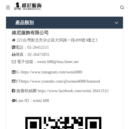
產品類別
維尼服飾有限公司

221
台灣新北市汐止區大同路一段499號3樓之3

電話：02-26412111

傳真：02-26471855

電子信箱：
weini.h88@msa.hinet.net

IG
https://www.instagram.com/weini088/

YT
https://www.youtube.com/@weneed088/featured

臉書粉絲團
https://www.facebook.com/weini.26412111/

Line ID：weini.h88