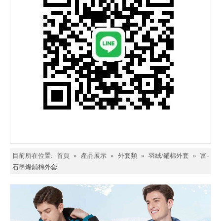
目前所在位置:
首頁
»
產品展示
»
外套類
»
羽絨/鋪棉外套
»
富-
石墨烯鋪棉外套