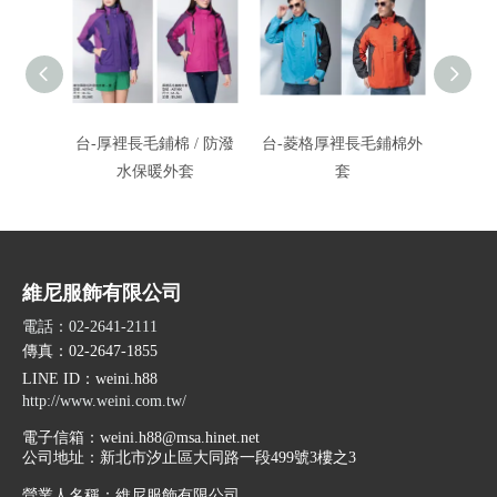
台-厚裡長毛鋪棉 / 防潑
台-菱格厚裡長毛鋪棉外
台-防
水保暖外套
套
/
維尼服飾有限公司
電話：02-2641-2111
傳真：02-2647-1855
LINE ID
：weini.h88
http://www.weini.com.tw/
電子信箱：
weini.h88@msa.hinet.net
公司地址：
新北市汐止區大同路一段499號3樓之3
營業人名稱：維尼服飾有限公司