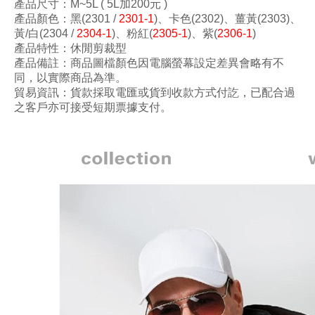
產品尺寸
：M~5L ( 5L加200元 )
產品顏色：黑
(2301 /
2301-1
)
、
卡色(2302
)
、薑黃
(2303
)
、
黃/白
(2304 /
2304-1
)
、粉紅
(
2305-1
)
、紫
(
2306-1
)
產品特性：休閒剪裁型
產品備註：商品圖檔顏色因電腦螢幕設定差異會略有不
同，以實際商品為準。
貿易資訊：貨款採取電匯或貨到收款方式付訖，已配合過
之客戶亦可接受短期票據支付。