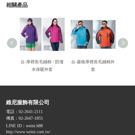
相關產品
台-厚裡長毛鋪棉 / 防潑
台-菱格厚裡長毛鋪棉外
台-防
水保暖外套
套
/
維尼服飾有限公司
電話：02-2641-2111
傳真：02-2647-1855
LINE ID
：weini.h88
http://www.weini.com.tw/