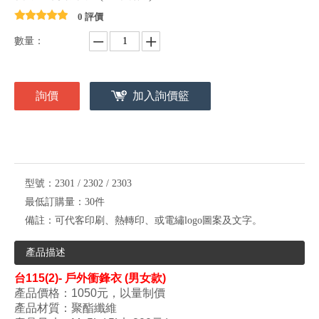
0 評價
數量：
詢價
加入詢價籃
型號：
2301 / 2302 / 2303
最低訂購量：
30件
備註：
可代客印刷、熱轉印、或電繡logo圖案及文字。
產品描述
台
115(2)- 戶外衝鋒衣 (男女款)
產品價格：1050
元，以量制價
產品材質：聚酯纖維