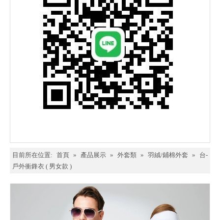
目前所在位置:
首頁
»
產品展示
»
外套類
»
羽絨/鋪棉外套
»
台-
戶外衝鋒衣 ( 男女款 )