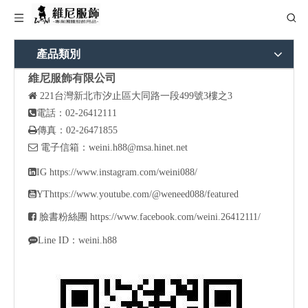
產品類別
維尼服飾有限公司

221
台灣新北市汐止區大同路一段499號3樓之3

電話：02-26412111

傳真：02-26471855

電子信箱：
weini.h88@msa.hinet.net

IG
https://www.instagram.com/weini088/

YT
https://www.youtube.com/@weneed088/featured

臉書粉絲團
https://www.facebook.com/weini.26412111/

Line ID：weini.h88