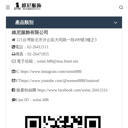
產品類別
維尼服飾有限公司

221
台灣新北市汐止區大同路一段499號3樓之3

電話：02-26412111

傳真：02-26471855

電子信箱：
weini.h88@msa.hinet.net

IG
https://www.instagram.com/weini088/

YT
https://www.youtube.com/@weneed088/featured

臉書粉絲團
https://www.facebook.com/weini.26412111/

Line ID：weini.h88