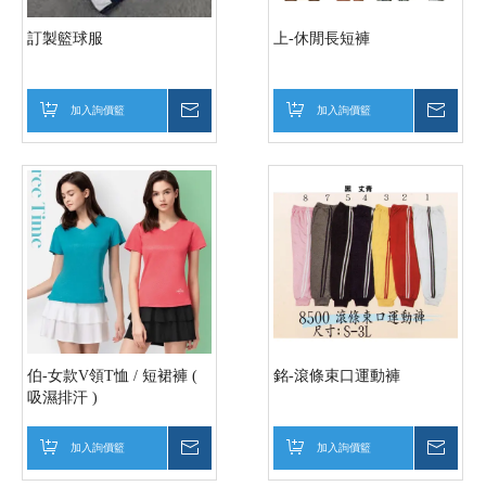
訂製籃球服
上-休閒長短褲
加入詢價籃
詢價
加入詢價籃
詢價
伯-女款V領T恤 / 短裙褲 (
銘-滾條束口運動褲
吸濕排汗 )
加入詢價籃
詢價
加入詢價籃
詢價