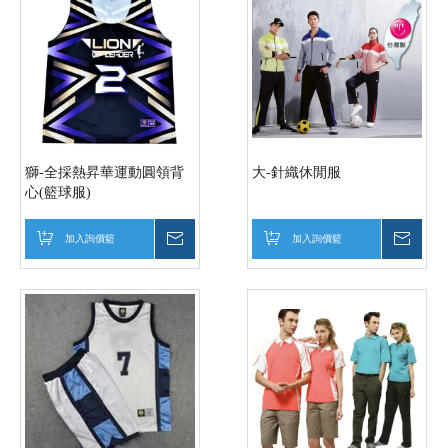
獅-全採熱昇華運動圓領背
大-針織休閒服
心(籃球服)
加入詢價籃
詢價
加入詢價籃
詢價