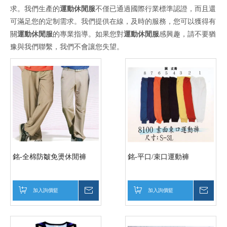
求。我們生產的
運動休閒服
不僅已通過國際行業標準認證，而且還
可滿足您的定制需求。我們提供在線，及時的服務，您可以獲得有
關
運動休閒服
的專業指導。如果您對
運動休閒服
感興趣，請不要猶
豫與我們聯繫，我們不會讓您失望。
銘-全棉防皺免燙休閒褲
銘-平口/束口運動褲
加入詢價籃
詢價
加入詢價籃
詢價