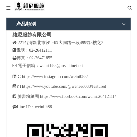
產品類別
維尼服飾有限公司

221
台灣新北市汐止區大同路一段499號3樓之3

電話：02-26412111

傳真：02-26471855

電子信箱：
weini.h88@msa.hinet.net

IG
https://www.instagram.com/weini088/

YT
https://www.youtube.com/@weneed088/featured

臉書粉絲團
https://www.facebook.com/weini.26412111/

Line ID：weini.h88