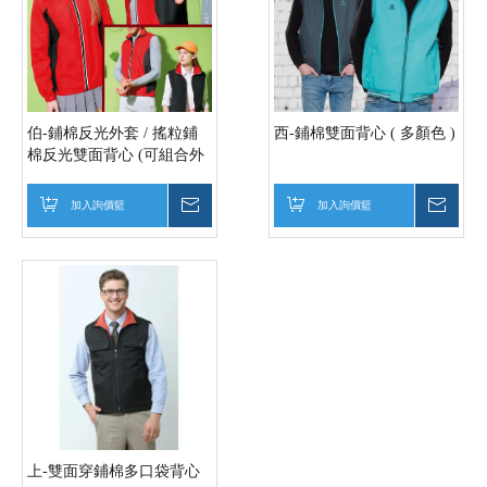
伯-鋪棉反光外套 / 搖粒鋪
西-鋪棉雙面背心 ( 多顏色 )
棉反光雙面背心 (可組合外
套+背心)
加入詢價籃
詢價
加入詢價籃
詢價
上-雙面穿鋪棉多口袋背心