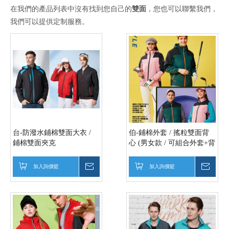
在我們的產品列表中沒有找到您自己的
雙面
，您也可以聯繫我們，
我們可以提供定制服務。
台-防潑水鋪棉雙面大衣 /
伯-鋪棉外套 / 搖粒雙面背
鋪棉雙面夾克
心 (男女款 / 可組合外套+背
心)
加入詢價籃
詢價
加入詢價籃
詢價